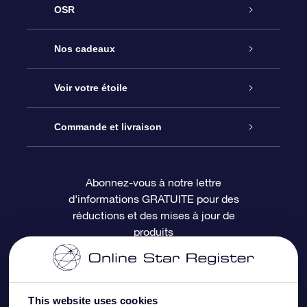
OSR
Service
Nos cadeaux
À propos de l’OSR
Cadeau d’étoile en ligne
Voir votre étoile
Nous contacter
Coffret cadeau OSR
Registre des étoiles
Commande et livraison
Le blog
Cadeau Super Star
Appli OSR Star Finder
Connexion client
Abonnez-vous à notre lettre
d'informations GRATUITE pour des
Questions fréquemment posées
Carte cadeau OSR
Page d’accueil personnalisée
Informations de paiement
réductions et des mises à jour de
produits
Revues
Cadeaux d’entreprise
Un million d’étoiles
Informations d’expédition
Écran de veille OSR
Politique de retour
This website uses cookies