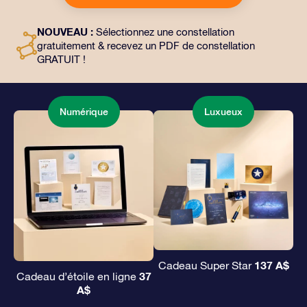
choix, ainsi que des documents numériques et
l’utilisation gratuite de nos applications. C’est une
NOUVEAU :
Sélectionnez une constellation
façon magique d’offrir un cadeau éternel à vos amis et
gratuitement & recevez un PDF de constellation
à vos proches.
GRATUIT !
Numérique
Luxueux
137 A$
Cadeau Super Star
37
Cadeau d’étoile en ligne
A$