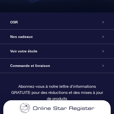
OSR
Service
Nos cadeaux
À propos de l’OSR
Cadeau d’étoile en ligne
Voir votre étoile
Nous contacter
Coffret cadeau OSR
Registre des étoiles
Commande et livraison
Le blog
Cadeau Super Star
Appli OSR Star Finder
Connexion client
Abonnez-vous à notre lettre d'informations
GRATUITE pour des réductions et des mises à jour
Questions fréquemment posées
Carte cadeau OSR
Page d’accueil personnalisée
Informations de paiement
de produits
Revues
Cadeaux d’entreprise
Un million d’étoiles
Informations d’expédition