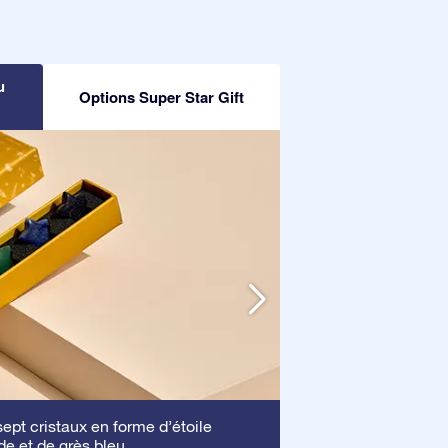
u
Options Super Star Gift
Cadre
pt cristaux en forme d’étoile
: Ce cadre 
de et de grès bleu.
mettre en valeur vo