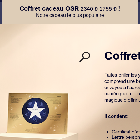
Coffret cadeau OSR
!
2340 ₺
1755 ₺
Notre cadeau le plus populaire
Coffr
Faites briller l
comprend une be
envoyés à l’adre
numériques et l’u
magique d’offrir
Il contient:
Certificat d'é
Lettre person