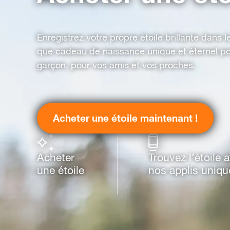
Enregistrez votre propre étoile brillante dans le
que cadeau de naissance unique et éternel p
garçon, pour vos amis et vos proches.
Acheter une étoile maintenant !
Acheter
Trouvez l’étoile 
une étoile
nos applis uniqu