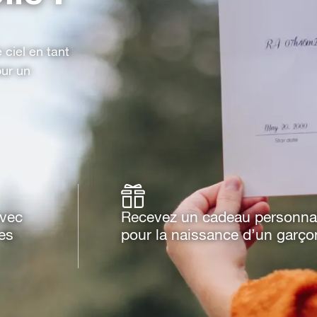
 ciel en tant
our un
avec
Recevez un cadeau personna
es
pour la naissance d’un garço