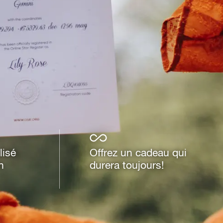
lisé
Offrez un cadeau qui
n
durera toujours!