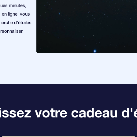
ques minutes,
s en ligne, vous
herche d’étoiles
rsonnaliser.
ssez votre cadeau d'é