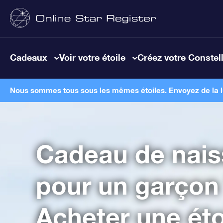
Cadeaux
Voir votre étoile
Créez votre Constel
Nous sommes tous sous les mêmes étoiles. Envoyez de la lum
Cadeau de nai
pour un garçon
Acheter une étoi