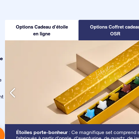
Options Cadeau d’étoile
Options Coffret cadea
en ligne
OSR
le
e
nt
Étoiles porte-bonheur
: Ce magnifique set comprend se
fabriqués à partir d’opale, d’aventurine, de quartz, de ja