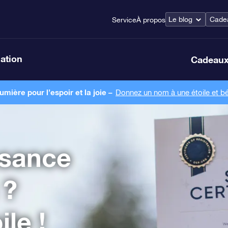
Le blog
Cadea
Service
À propos
lation
Cadeaux
ière pour l’espoir et la joie –
Donnez un nom à une étoile et bé
ssance
 ?
le !