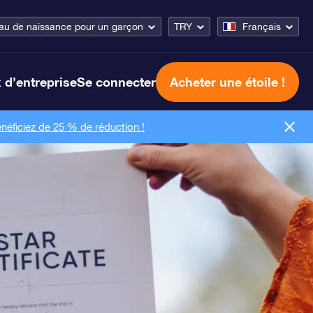
u de naissance pour un garçon
TRY
Français
 d’entreprise
Se connecter
Acheter une étoile !
néficiez de 25 % de réduction !