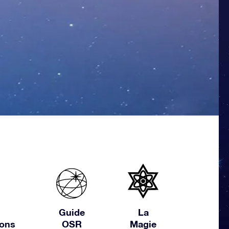
Guide
La
ions
OSR
Magie