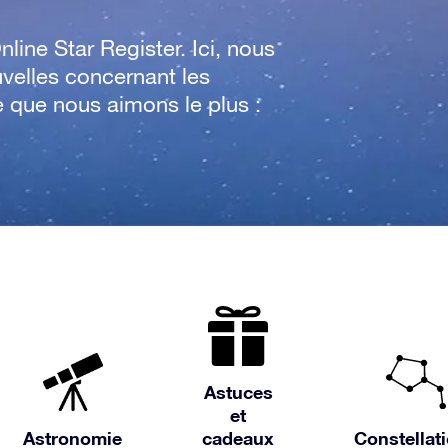
nline Star Register. Ici, nous
uvelles concernant les
e que nous aimons le plus :
Astuces
et
Astronomie
cadeaux
Constellat