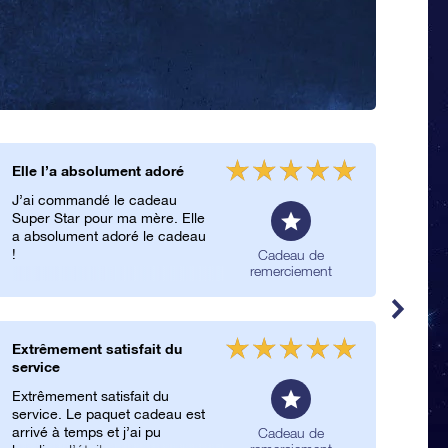
Elle l’a absolument adoré
Un 
J’ai commandé le cadeau
Merv
Super Star pour ma mère. Elle
desi
a absolument adoré le cadeau
mag
!
incr
Cadeau de
remerciement
Extrêmement satisfait du
Trè
service
Merv
Extrêmement satisfait du
desi
service. Le paquet cadeau est
mag
arrivé à temps et j’ai pu
incr
Cadeau de