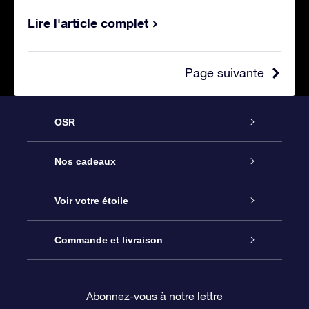
Lire l'article complet
Page suivante
OSR
Service
Nos cadeaux
À propos de l’OSR
Cadeau d’étoile en ligne
Voir votre étoile
Nous contacter
Coffret cadeau OSR
Registre des étoiles
Commande et livraison
Le blog
Cadeau Super Star
Appli OSR Star Finder
Connexion client
Abonnez-vous à notre lettre