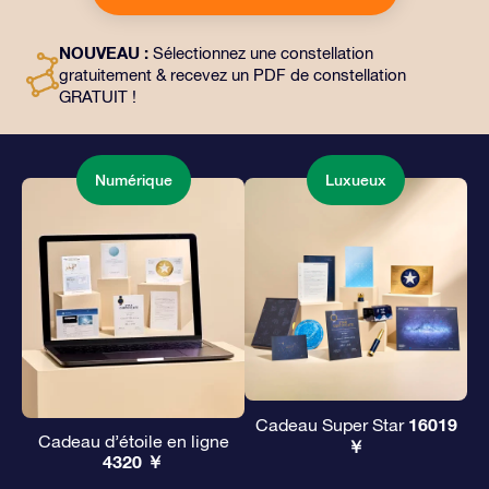
choix, ainsi que des documents numériques et
l’utilisation gratuite de nos applications. C’est une
NOUVEAU :
Sélectionnez une constellation
façon magique d’offrir un cadeau éternel à vos amis et
gratuitement & recevez un PDF de constellation
à vos proches.
GRATUIT !
Numérique
Luxueux
16019
Cadeau Super Star
Cadeau d’étoile en ligne
￥
4320 ￥