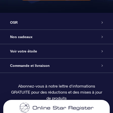
OSR
Service
Nos cadeaux
À propos de l’OSR
Cadeau d’étoile en ligne
Voir votre étoile
Nous contacter
Coffret cadeau OSR
Registre des étoiles
Commande et livraison
Le blog
Cadeau Super Star
Appli OSR Star Finder
Connexion client
Abonnez-vous à notre lettre d'informations
GRATUITE pour des réductions et des mises à jour
Questions fréquemment posées
Carte cadeau OSR
Page d’accueil personnalisée
Informations de paiement
de produits
Revues
Cadeaux d’entreprise
Un million d’étoiles
Informations d’expédition