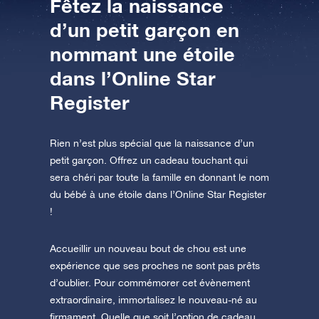
Fêtez la naissance
d’un petit garçon en
AppStore (iOS)
Play Store (Android)
nommant une étoile
dans l’Online Star
Register
Rien n’est plus spécial que la naissance d’un
petit garçon. Offrez un cadeau touchant qui
sera chéri par toute la famille en donnant le nom
du bébé à une étoile dans l’Online Star Register
!
Accueillir un nouveau bout de chou est une
expérience que ses proches ne sont pas prêts
d’oublier. Pour commémorer cet évènement
extraordinaire, immortalisez le nouveau-né au
firmament. Quelle que soit l’option de cadeau