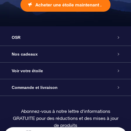
Acheter une étoile maintenant .
OSR
Service
Nos cadeaux
À propos de l’OSR
Cadeau d’étoile en ligne
Voir votre étoile
Nous contacter
Coffret cadeau OSR
Registre des étoiles
Commande et livraison
Le blog
Cadeau Super Star
Appli OSR Star Finder
Connexion client
Abonnez-vous à notre lettre d'informations
GRATUITE pour des réductions et des mises à jour
Questions fréquemment posées
Carte cadeau OSR
Page d’accueil personnalisée
Informations de paiement
de produits