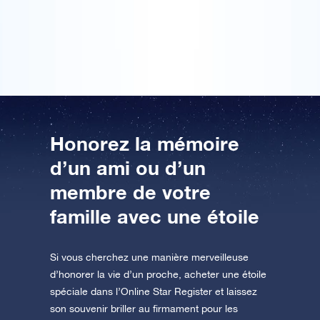
à cette occasion en souvenir. Le nom de mon petit
frère est aujourd’hui associé à une étoile. Il sera
AppStore (iOS)
Play Store (Android)
toujours près de moi et cette pensée me réconforte.
Honorez la mémoire
d’un ami ou d’un
membre de votre
famille avec une étoile
Si vous cherchez une manière merveilleuse
d’honorer la vie d’un proche, acheter une étoile
spéciale dans l’Online Star Register et laissez
son souvenir briller au firmament pour les