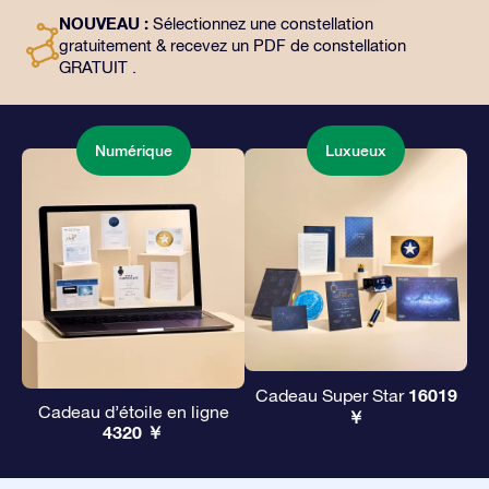
l’utilisation gratuite de nos applications. C’est une
NOUVEAU :
Sélectionnez une constellation
façon magique d’offrir un cadeau éternel à vos amis et
gratuitement & recevez un PDF de constellation
à vos proches.
GRATUIT .
Numérique
Luxueux
16019
Cadeau Super Star
Cadeau d’étoile en ligne
￥
4320 ￥