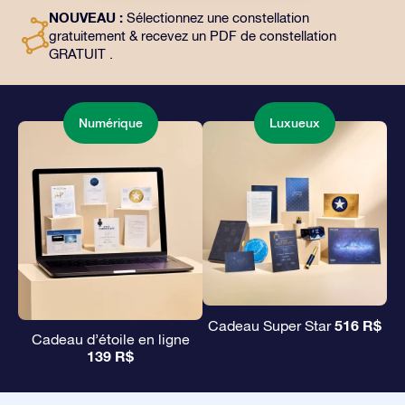
l’utilisation gratuite de nos applications. C’est une
NOUVEAU :
Sélectionnez une constellation
façon magique d’offrir un cadeau éternel à vos amis et
gratuitement & recevez un PDF de constellation
à vos proches.
GRATUIT .
Numérique
Luxueux
516 R$
Cadeau Super Star
Cadeau d’étoile en ligne
139 R$