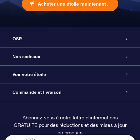
Acheter une étoile maintenant .
OSR
Service
Nos cadeaux
À propos de l’OSR
Cadeau d’étoile en ligne
Voir votre étoile
Nous contacter
Coffret cadeau OSR
Registre des étoiles
Commande et livraison
Le blog
Cadeau Super Star
Appli OSR Star Finder
Connexion client
Abonnez-vous à notre lettre d'informations
GRATUITE pour des réductions et des mises à jour
Questions fréquemment posées
Carte cadeau OSR
Page d’accueil personnalisée
Informations de paiement
de produits