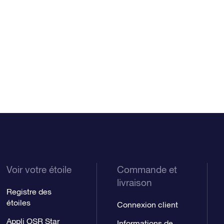
Voir votre étoile
Commande et
livraison
Registre des
étoiles
Connexion client
Appli OSR Star
Informations de