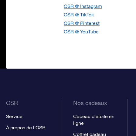
OSR @ Instagram
OSR @ TikTok
OSR @ Pinterest
OSR @ YouTube
OSR
Nos cadeaux
Service
Cadeau d’étoile en
ligne
À propos de l’OSR
Coffret cadeau