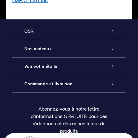
OSR @ YouTube
OSR
Service
Nos cadeaux
À propos de l’OSR
Cadeau d’étoile en ligne
Voir votre étoile
Nous contacter
Coffret cadeau OSR
Registre des étoiles
Commande et livraison
Le blog
Cadeau Super Star
Appli OSR Star Finder
Connexion client
Abonnez-vous à notre lettre
d'informations GRATUITE pour des
Questions fréquemment posées
Carte cadeau OSR
Page d’accueil personnalisée
Informations de paiement
réductions et des mises à jour de
produits
Revues
Cadeaux d’entreprise
Un million d’étoiles
Informations d’expédition