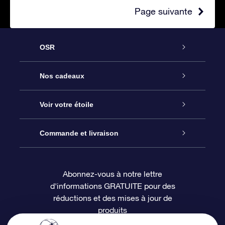
Page suivante
OSR
Service
Nos cadeaux
À propos de l’OSR
Cadeau d’étoile en ligne
Voir votre étoile
Nous contacter
Coffret cadeau OSR
Registre des étoiles
Commande et livraison
Le blog
Cadeau Super Star
Appli OSR Star Finder
Connexion client
Abonnez-vous à notre lettre
d'informations GRATUITE pour des
Questions fréquemment posées
Carte cadeau OSR
Page d’accueil personnalisée
Informations de paiement
réductions et des mises à jour de
produits
Revues
Cadeaux d’entreprise
Un million d’étoiles
Informations d’expédition