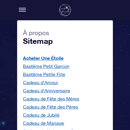
À propos
Sitemap
Acheter Une Étoile
Baptême Petit Garçon
Baptême Petite Fille
Cadeau d’Amour
Cadeau d’Anniversaire
Cadeau de Fête des Mères
Cadeau de Fête des Pères
Cadeau de Jubilé
Cadeau de Mariage