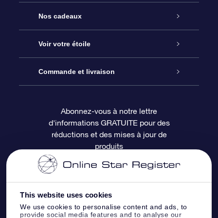
Service
Nos cadeaux
À propos de l’OSR
Cadeau d’étoile en ligne
Voir votre étoile
Nous contacter
Coffret cadeau OSR
Registre des étoiles
Commande et livraison
Le blog
Cadeau Super Star
Appli OSR Star Finder
Connexion client
Abonnez-vous à notre lettre
d'informations GRATUITE pour des
Questions fréquemment posées
Carte cadeau OSR
Page d’accueil personnalisée
Informations de paiement
réductions et des mises à jour de
produits
Revues
Cadeaux d’entreprise
Un million d’étoiles
Informations d’expédition
Écran de veille OSR
Politique de retour
This website uses cookies
We use cookies to personalise content and ads, to
Appli Voler vers les étoiles
Constellations
provide social media features and to analyse our