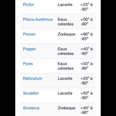
Pictor
Lacaille
+25° à
Févrie
-90°
Piscis Austrinus
Eaux
+50° à
Octob
célestes
-90°
Pisces
Zodiaque
+90° à
Nove
-65°
Puppis
Eaux
+40° à
Mars
célestes
-90°
Pyxis
Eaux
+50° à
Mars
célestes
-90°
Reticulum
Lacaille
+20° à
Janvie
-90°
Sculptor
Lacaille
+50° à
Nove
-90°
Scorpius
Zodiaque
+40° à
Juillet
-90°