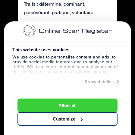
Traits : déterminé, dominant,
persévérant, pratique, volontaire
Verseau
Date : 20 janvier – 18 février
This website uses cookies
Signe : Le porteur d’eau
We use cookies to personalise content and ads, to
provide social media features and to analyse our
Traits : bien informé, humanitaire,
traffic. We also share information about your use of
sérieux, perspicace, sournois
our site with our social media, advertising and
analytics partners who may combine it with other
information that you’ve provided to them or that
Show details
they’ve collected from your use of their services.
Poissons
Date : 19 février – 20 mars
Allow all
Signe : le poisson
Customize
Traits : fluctuant, profond, imaginatif,
réactif, indécis