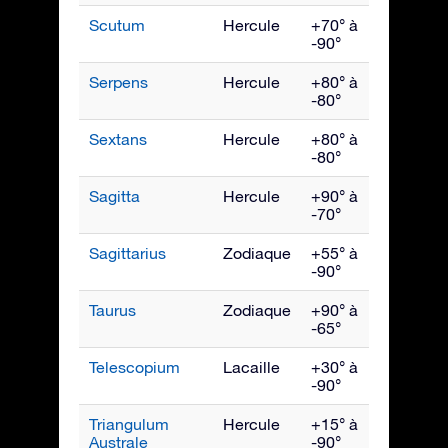
Scutum
Hercule
+70° à
Août
-90°
Serpens
Hercule
+80° à
Juillet
-80°
Sextans
Hercule
+80° à
Avril
-80°
Sagitta
Hercule
+90° à
Septe
-70°
Sagittarius
Zodiaque
+55° à
Août
-90°
Taurus
Zodiaque
+90° à
Janvie
-65°
Telescopium
Lacaille
+30° à
Août
-90°
Triangulum
Hercule
+15° à
Juillet
Australe
-90°