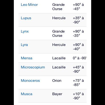
Leo Minor
Grande
+90° à
Avril
Ourse
-45°
Lupus
Hercule
+35° à
Juin
-90°
Lynx
Grande
+90° à
Mars
Ourse
-35°
Lyra
Hercule
+90° à
Août
-40°
Mensa
Lacaille
0° à -90°
Janvie
Microscopium
Lacaille
+45° à
Septe
-90°
Monoceros
Orion
+75° à
Févrie
-85°
Musca
Bayer
+10° à
Mai
-90°