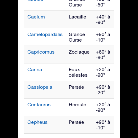
Ourse
-50°
Caelum
Lacaille
+40° à
Janvie
-90°
Camelopardalis
Grande
+90° à
Févrie
Ourse
-10°
Capricornus
Zodiaque
+60° à
Septe
-90°
Carina
Eaux
+20° à
Mars
célestes
-90°
Cassiopeia
Persée
+90° à
Nove
-20°
Centaurus
Hercule
+30° à
Mai
-90°
Cepheus
Persée
+90° à
Octob
-10°