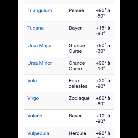
Triangulum
Persée
+90° à
Déce
-50°
Tucana
Bayer
+15° à
Nove
-90°
Ursa Major
Grande
+90° à
Avril
Ourse
-30°
Ursa Minor
Grande
+90° à
Juin
Ourse
-10°
Vela
Eaux
+30° à
Mars
célestes
-90°
Virgo
Zodiaque
+80° à
Mai
-80°
Volans
Bayer
+10° à
Mars
-90°
Vulpecula
Hercule
+90° à
Septe