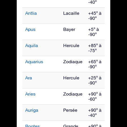
-40°
Antlia
Lacaille
+45° à
Avril
-90°
Apus
Bayer
+5° à
Juillet
-90°
Aquila
Hercule
+85° à
Septe
-75°
Aquarius
Zodiaque
+65° à
Octob
-90°
Ara
Hercule
+25° à
Juillet
-90°
Aries
Zodiaque
+90° à
Déce
-60°
Auriga
Persée
+90° à
Févrie
-40°
Bootes
Grande
+90° à
Juin