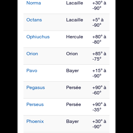
Norma
Lacaille
+30° à
Juillet
-90°
Octans
Lacaille
+5° à
Octob
-90°
Ophiuchus
Hercule
+80° à
Juillet
-80°
Orion
Orion
+85° à
Janvie
-75°
Pavo
Bayer
+15° à
Septe
-90°
Pegasus
Persée
+90° à
Octob
-60°
Perseus
Persée
+90° à
Déce
-35°
Phoenix
Bayer
+30° à
Nove
-90°