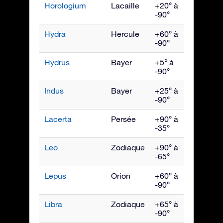
Horologium
Lacaille
+20° à
Déce
-90°
Hydra
Hercule
+60° à
Avril
-90°
Hydrus
Bayer
+5° à
Déce
-90°
Indus
Bayer
+25° à
Septe
-90°
Lacerta
Persée
+90° à
Octob
-35°
Leo
Zodiaque
+90° à
Avril
-65°
Lepus
Orion
+60° à
Févrie
-90°
Libra
Zodiaque
+65° à
Juin
-90°