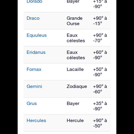
Dorado
Bayer
+15° à
Janvie
-90°
Draco
Grande
+90° à
Juillet
Ourse
-15°
Equuleus
Eaux
+90° à
Septe
célestes
-70°
Eridanus
Eaux
+60° à
Déce
célestes
-90°
Fornax
Lacaille
+50° à
Déce
-90°
Gemini
Zodiaque
+90° à
Févrie
-60°
Grus
Bayer
+35° à
Octob
-90°
Hercules
Hercule
+90° à
Juillet
-50°