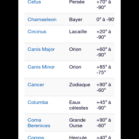
Cetus
Persée
+70° à
Déce
-90°
Chamaeleon
Bayer
0° à -90°
Avril
Circinus
Lacaille
+20° à
Juin
-90°
Canis Major
Orion
+60° à
Févrie
-90°
Canis Minor
Orion
+85° à
Mars
-75°
Cancer
Zodiaque
+90° à
Mars
-60°
Columba
Eaux
+45° à
Févrie
célestes
-90°
Coma
Grande
+90° à
Mai
Berenices
Ourse
-60°
Corona
Hercule
+40° à
Août