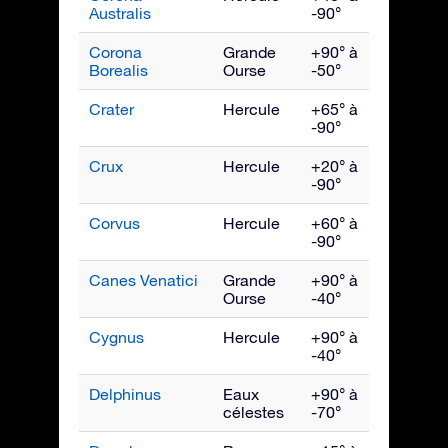
Australis
-90°
Corona
Grande
+90° à
Juillet
Borealis
Ourse
-50°
Crater
Hercule
+65° à
Avril
-90°
Crux
Hercule
+20° à
Mai
-90°
Corvus
Hercule
+60° à
Mai
-90°
Canes Venatici
Grande
+90° à
Mai
Ourse
-40°
Cygnus
Hercule
+90° à
Septe
-40°
Delphinus
Eaux
+90° à
Septe
célestes
-70°