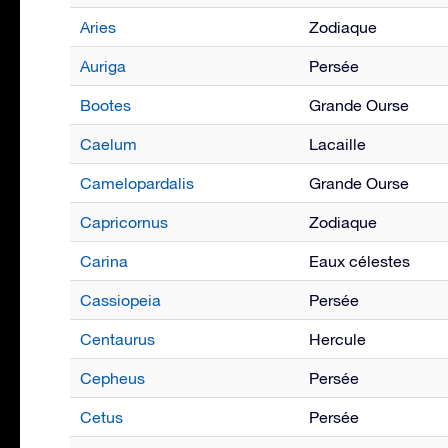
Aries
Zodiaque
Auriga
Persée
Bootes
Grande Ourse
Caelum
Lacaille
Camelopardalis
Grande Ourse
Capricornus
Zodiaque
Carina
Eaux célestes
Cassiopeia
Persée
Centaurus
Hercule
Cepheus
Persée
Cetus
Persée