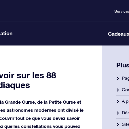
Service
lation
Cadeaux
Plus
oir sur les 88
Pag
odiaques
Con
À p
a Grande Ourse, de la Petite Ourse et
les astronomes modernes ont divisé le
Déc
écouvrir tout ce que vous devez savoir
Si
ez quelles constellations vous pouvez