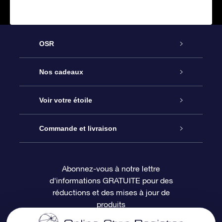
OSR
Service
Nos cadeaux
À propos de l’OSR
Cadeau d’étoile en ligne
Voir votre étoile
Nous contacter
Coffret cadeau OSR
Registre des étoiles
Commande et livraison
Le blog
Cadeau Super Star
Appli OSR Star Finder
Connexion client
Abonnez-vous à notre lettre
d'informations GRATUITE pour des
Questions fréquemment posées
Carte cadeau OSR
Page d’accueil personnalisée
Informations de paiement
réductions et des mises à jour de
produits
Revues
Cadeaux d’entreprise
Un million d’étoiles
Informations d’expédition