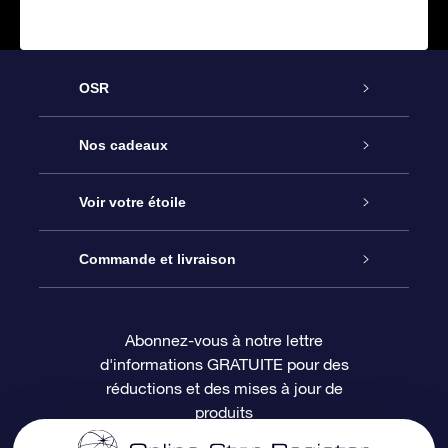
OSR
Service
Nos cadeaux
À propos de l’OSR
Cadeau d’étoile en ligne
Voir votre étoile
Nous contacter
Coffret cadeau OSR
Registre des étoiles
Commande et livraison
Le blog
Cadeau Super Star
Appli OSR Star Finder
Connexion client
Abonnez-vous à notre lettre
d'informations GRATUITE pour des
Questions fréquemment posées
Carte cadeau OSR
Page d’accueil personnalisée
Informations de paiement
réductions et des mises à jour de
produits
Revues
Cadeaux d’entreprise
Un million d’étoiles
Informations d’expédition