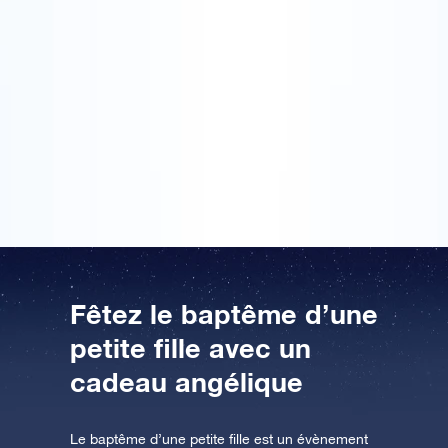
Notre fille Angéline a été baptisée le 24/10/2010, à
l’ocassion de son baptême, moment unique dans sa
AppStore (iOS)
Play Store (Android)
vie, nous avons eu le plaisir et l’immense joie de
recevoir une étoile portant le nom d’Angéline.
Merci avec un grand M à Josette qui a su par son
cadeau rendre éternel le jour du baptême de notre
trésor…Angéline est notre étoile depuis sa naissance
mais depuis le 24 octobre elle rayonne aux yeux de
tous.
Fêtez le baptême d’une
petite fille avec un
cadeau angélique
Le baptême d’une petite fille est un évènement