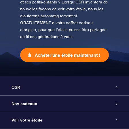
et ses petits-enfants ? Lorsqu’OSR inventera de
nouvelles façons de voir votre étoile, nous les
ajouterons automatiquement et
GRATUITEMENT à votre coffret cadeau
d’origine, pour que l’étoile puisse être partagée
au fil des générations à venir.
Acheter une étoile maintenant !
OSR
Service
Nos cadeaux
À propos de l’OSR
Cadeau d’étoile en ligne
Voir votre étoile