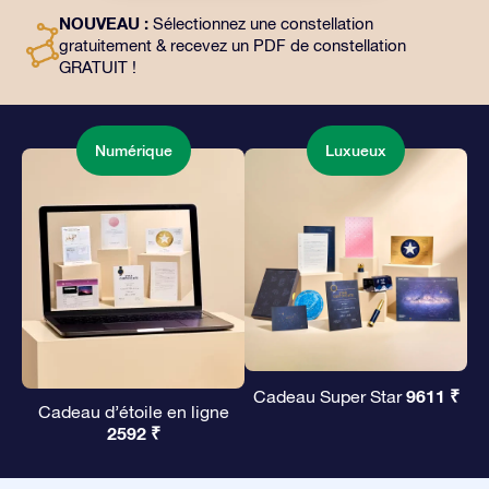
l’utilisation gratuite de nos applications. C’est une
NOUVEAU :
Sélectionnez une constellation
façon magique d’offrir un cadeau éternel à vos amis et
gratuitement & recevez un PDF de constellation
à vos proches.
GRATUIT !
Numérique
Luxueux
9611 ₹
Cadeau Super Star
Cadeau d’étoile en ligne
2592 ₹