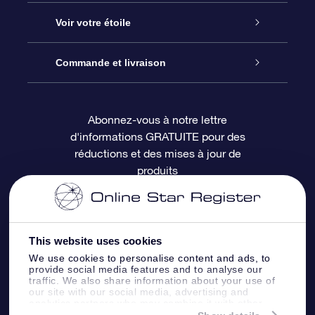
À propos de l’OSR
Cadeau d’étoile en ligne
Voir votre étoile
Nous contacter
Coffret cadeau OSR
Registre des étoiles
Commande et livraison
Le blog
Cadeau Super Star
Appli OSR Star Finder
Connexion client
Abonnez-vous à notre lettre
d'informations GRATUITE pour des
Questions fréquemment posées
Carte cadeau OSR
Page d’accueil personnalisée
Informations de paiement
réductions et des mises à jour de
produits
Revues
Cadeaux d’entreprise
Un million d’étoiles
Informations d’expédition
Écran de veille OSR
Politique de retour
This website uses cookies
We use cookies to personalise content and ads, to
Appli Voler vers les étoiles
Constellations
provide social media features and to analyse our
traffic. We also share information about your use of
our site with our social media, advertising and
analytics partners who may combine it with other
information that you’ve provided to them or that