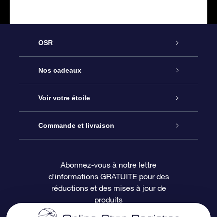
OSR
Service
Nos cadeaux
À propos de l’OSR
Cadeau d’étoile en ligne
Voir votre étoile
Nous contacter
Coffret cadeau OSR
Registre des étoiles
Commande et livraison
Le blog
Cadeau Super Star
Appli OSR Star Finder
Connexion client
Abonnez-vous à notre lettre
d'informations GRATUITE pour des
Questions fréquemment posées
Carte cadeau OSR
Page d’accueil personnalisée
Informations de paiement
réductions et des mises à jour de
produits
Revues
Cadeaux d’entreprise
Un million d’étoiles
Informations d’expédition