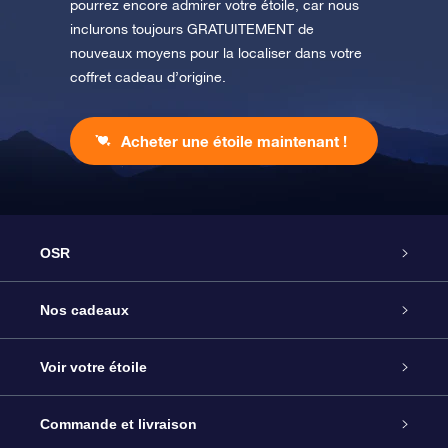
pourrez encore admirer votre étoile, car nous
inclurons toujours GRATUITEMENT de
nouveaux moyens pour la localiser dans votre
coffret cadeau d’origine.
Acheter une étoile maintenant !
OSR
Service
Nos cadeaux
À propos de l’OSR
Cadeau d’étoile en ligne
Voir votre étoile
Nous contacter
Coffret cadeau OSR
Registre des étoiles
Commande et livraison