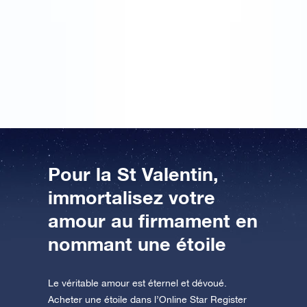
partagé cette super idée plusieurs fois avec des amis
et des copains. Ce serait chouette de revoir après la
Saint Valentin (14 février) toutes les coordonnées des
cadeaux de Saint Valentin sur une seule carte. Allez
savoir ! On forme peut-être ensemble une
constellation !
Pour la St Valentin,
immortalisez votre
amour au firmament en
nommant une étoile
Le véritable amour est éternel et dévoué.
Acheter une étoile dans l’Online Star Register