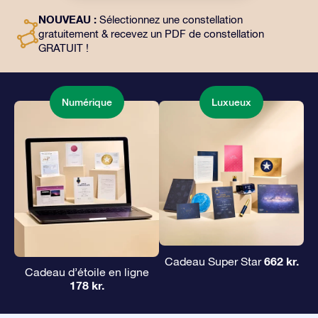
l’utilisation gratuite de nos applications. C’est une
NOUVEAU :
Sélectionnez une constellation
façon magique d’offrir un cadeau éternel à vos amis et
gratuitement & recevez un PDF de constellation
à vos proches.
GRATUIT !
Numérique
Luxueux
662 kr.
Cadeau Super Star
Cadeau d’étoile en ligne
178 kr.