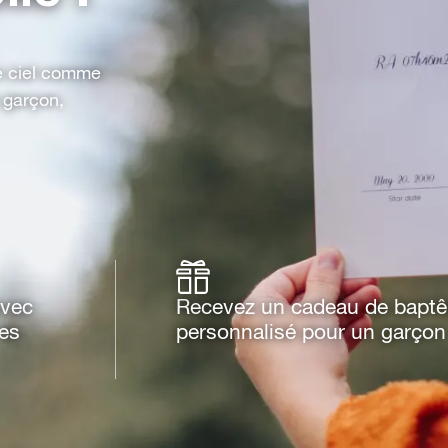
le ciel comme
 garçon,
avec
Recevez un cadeau de bapt
ues
personnalisé pour un garçon