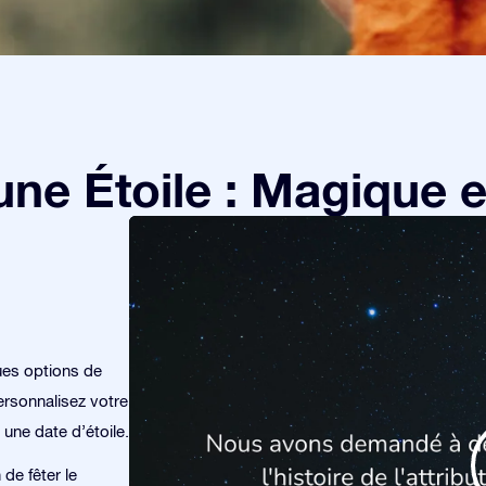
e Étoile : Magique et
ues options de
rsonnalisez votre
 une date d’étoile.
de fêter le