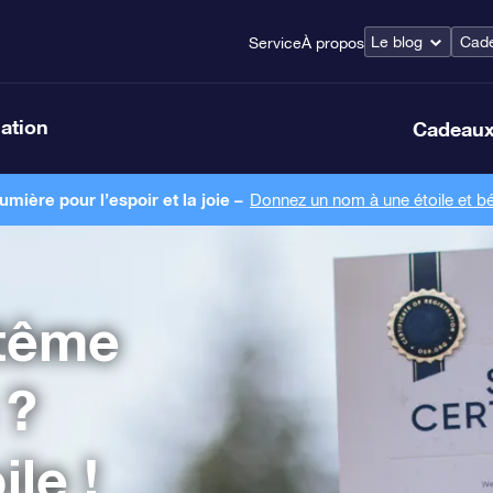
Le blog
Cade
Service
À propos
lation
Cadeaux
ière pour l’espoir et la joie –
Donnez un nom à une étoile et bé
tême
 ?
le !