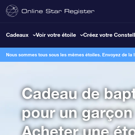
Cadeaux
Voir votre étoile
Créez votre Constel
Nous sommes tous sous les mêmes étoiles. Envoyez de la lum
Cadeau de bap
pour un garçon
Acheter une étoi