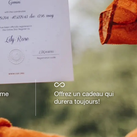
ême
Offrez un cadeau qui
durera toujours!