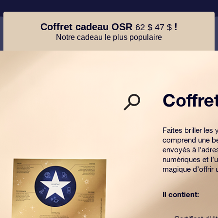
Coffret cadeau OSR
!
62 $
47 $
Notre cadeau le plus populaire
Coffr
Faites briller l
comprend une be
envoyés à l’adre
numériques et l’u
magique d’offrir
Il contient: