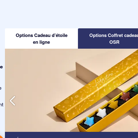
Options Cadeau d’étoile
Options Coffret cadea
en ligne
OSR
le
e
nt