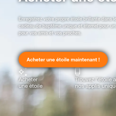
Enregistrez votre propre étoile brillante dans 
cadeau de baptême unique et éternel pour un
pour vos amis et vos proches.
Acheter une étoile maintenant !
Acheter
Trouvez l’étoile 
une étoile
nos applis uniq