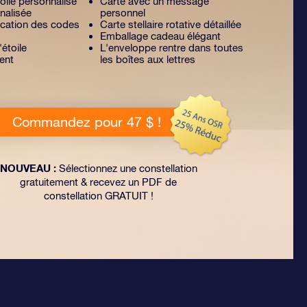
toile personnalisé
Carte avec un message
nalisée
personnel
lication des codes
Carte stellaire rotative détaillée
Emballage cadeau élégant
'étoile
L'enveloppe rentre dans toutes
ent
les boîtes aux lettres
Commandez pour 47 $ !
NOUVEAU :
Sélectionnez une constellation
gratuitement & recevez un PDF de
constellation GRATUIT !