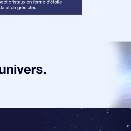
Cadre
pt cristaux en forme d’étoile
: Ce cadre 
de et de grès bleu.
mettre en valeur vo
univers.