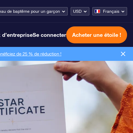
au de baptême pour un garçon
USD
Français
 d’entreprise
Se connecter
Acheter une étoile !
néficiez de 25 % de réduction !