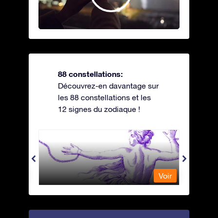
88 constellations:
Découvrez-en davantage sur
les 88 constellations et les
12 signes du zodiaque !
Andromeda - Andromède
Antli
Voir
Voir