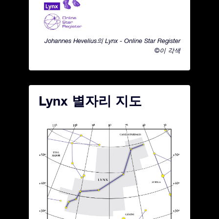
Johannes Hevelius의 Lynx - Online Star Register
©이 각색
Lynx 별자리 지도