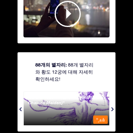
88개의 별자리:
88개 별자리
와 황도 12궁에 대해 자세히
확인하세요!
Andromeda - 사슬에 묶인 여자 (The
Antli
Chained Maiden)
º¸±â
º¸±â