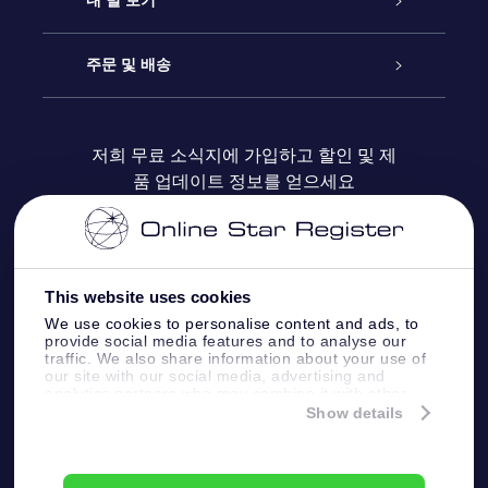
내 별 보기
블로그
OSR 선물 팩
Star Register
주문 및 배송
자주 묻는 질문들
OSR Star Finder 앱
Super Star Gift
고객 로그인
저희 무료 소식지에 가입하고 할인 및 제
품 업데이트 정보를 얻으세요
OSR 상품권
후기
맞춤 별 페이지
결제 정보
기업 선물
One Million Stars
배송 정보
This website uses cookies
OSR 스타세이버
환불 정책
We use cookies to personalise content and ads, to
provide social media features and to analyse our
traffic. We also share information about your use of
Fly me to the stars VR 앱
our site with our social media, advertising and
별자리
analytics partners who may combine it with other
information that you’ve provided to them or that
Show details
they’ve collected from your use of their services.
Online Star Register BV
- Laan van de Maagd
83, 7324 BT Apeldoorn, The Netherlands