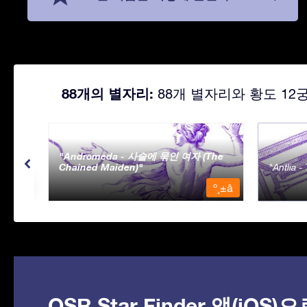
88개의 별자리:
88개 별자리와 황도 12
Andromeda - 사슬에 묶인 여자 (The
Chained Maiden)
Antlia 
º¸±â
º¸±â
OSR Star Finder 앱(iOS