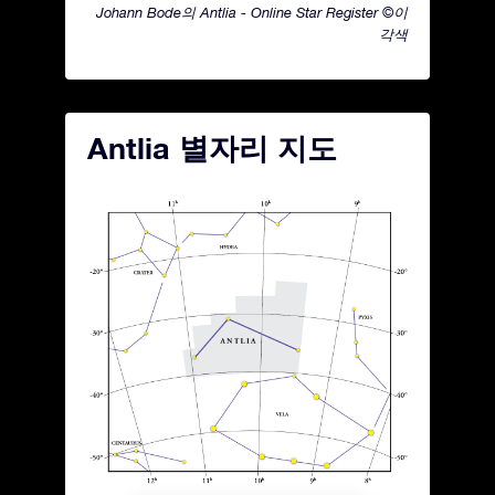
Johann Bode의 Antlia - Online Star Register ©이
각색
Antlia 별자리 지도