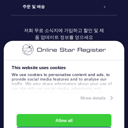
블로그
OSR 선물 팩
Star Register
주문 및 배송
자주 묻는 질문들
OSR Star Finder 앱
Super Star Gift
고객 로그인
저희 무료 소식지에 가입하고 할인 및 제
품 업데이트 정보를 얻으세요
OSR 상품권
후기
맞춤 별 페이지
결제 정보
기업 선물
One Million Stars
배송 정보
This website uses cookies
OSR 스타세이버
환불 정책
We use cookies to personalise content and ads, to
provide social media features and to analyse our
traffic. We also share information about your use of
Fly me to the stars VR 앱
our site with our social media, advertising and
별자리
analytics partners who may combine it with other
information that you’ve provided to them or that
Show details
they’ve collected from your use of their services.
Online Star Register BV
- Laan van de Maagd
83, 7324 BT Apeldoorn, The Netherlands
고객 서비스:
help@osr.org
Allow all
KVK: 60333553, VAT: NL 8538.62.722B01