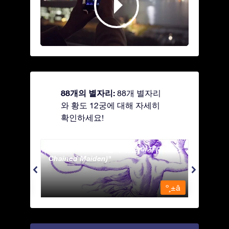
88개의 별자리:
88개 별자리
와 황도 12궁에 대해 자세히
확인하세요!
Andromeda - 사슬에 묶인 여자 (The
Apus 
Chained Maiden)
º¸±â
º¸±â