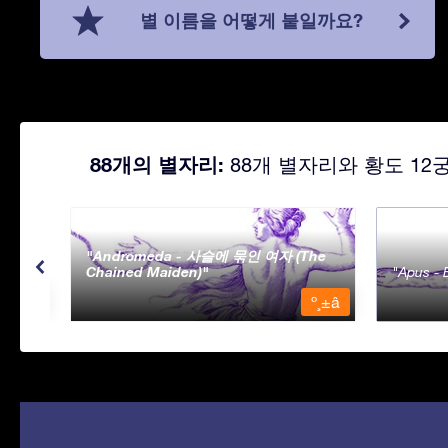
별 이름을 어떻게 붙일까요?
88개의 별자리:
88개 별자리와 황도 12
Andromeda - 사슬에 묶인 여자 (The
Chained Maiden)
Apus - 
º¸±â
º¸±â