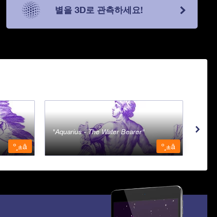
별을 3D로 관측하세요!
Aquarius - The Water Bearer
Ara 
º¸±â
º¸±â