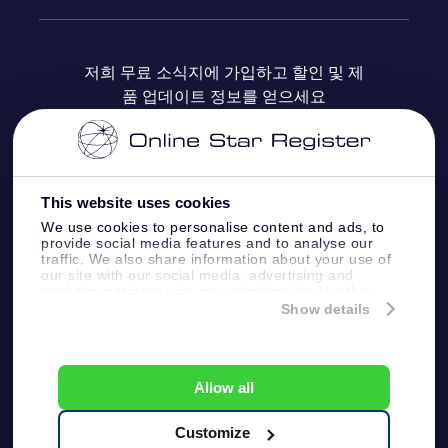
자주 묻는 질문들
OSR Star Finder 앱
Super Star Gift
고객 로그인
저희 무료 소식지에 가입하고 할인 및 제
품 업데이트 정보를 얻으세요
OSR 상품권
후기
맞춤 별 페이지
결제 정보
기업 선물
One Million Stars
배송 정보
This website uses cookies
OSR 스타세이버
환불 정책
We use cookies to personalise content and ads, to
provide social media features and to analyse our
traffic. We also share information about your use of
Fly me to the stars VR 앱
our site with our social media, advertising and
별자리
analytics partners who may combine it with other
information that you’ve provided to them or that
Show details
they’ve collected from your use of their services.
Online Star Register BV
- Laan van de Maagd
83, 7324 BT Apeldoorn, The Netherlands
고객 서비스:
help@osr.org
Allow all
KVK: 60333553, VAT: NL 8538.62.722B01
プレスページ
One Million Stars
Customize
일반 사용 약관
개인정보보호 정책