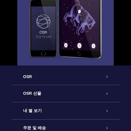
OSR
고객 서비스
OSR 선물
연락처
온라인 별 선물
내 별 보기
블로그
OSR 선물 팩
Star Register
주문 및 배송