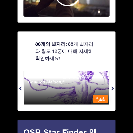
88개의 별자리:
88개 별자리
와 황도 12궁에 대해 자세히
확인하세요!
Andromeda - 사슬에 묶인 여자 (The
Antli
Chained Maiden)
º¸±â
º¸±â
OSR Star Finder 앱