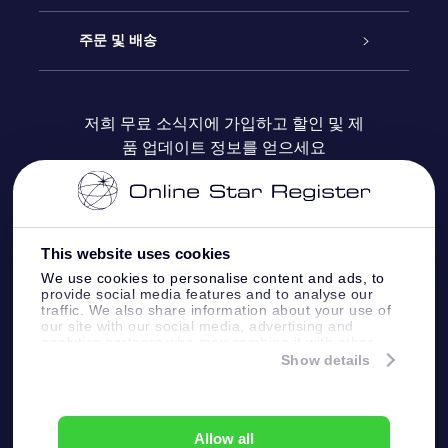
블로그
OSR 선물 팩
Star Register
주문 및 배송
자주 묻는 질문들
OSR Star Finder 앱
Super Star Gift
고객 로그인
저희 무료 소식지에 가입하고 할인 및 제
품 업데이트 정보를 얻으세요
OSR 상품권
후기
맞춤 별 페이지
결제 정보
기업 선물
One Million Stars
배송 정보
This website uses cookies
OSR 스타세이버
환불 정책
We use cookies to personalise content and ads, to
provide social media features and to analyse our
traffic. We also share information about your use of
Fly me to the stars VR 앱
our site with our social media, advertising and
별자리
analytics partners who may combine it with other
information that you’ve provided to them or that
Show details
they’ve collected from your use of their services.
Online Star Register BV
- Laan van de Maagd
83, 7324 BT Apeldoorn, The Netherlands
고객 서비스:
help@osr.org
Allow all