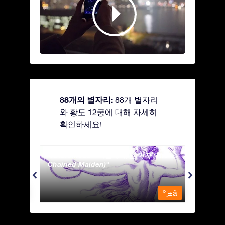
88개의 별자리:
88개 별자리
와 황도 12궁에 대해 자세히
확인하세요!
Andromeda - 사슬에 묶인 여자 (The
Antli
Chained Maiden)
º¸±â
º¸±â