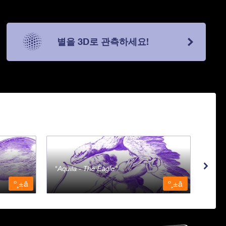
별을 3D로 관측하세요!
Aquila - The Eagle
Aqua
º¸±â
º¸±â