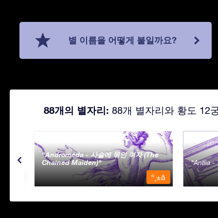
별 이름을 어떻게 붙일까요?
88개의 별자리:
88개 별자리와 황도 12
Andromeda - 사슬에 묶인 여자 (The
Chained Maiden)
Antlia 
º¸±â
º¸±â