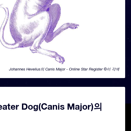
Johannes Hevelius의 Canis Major - Online Star Register ©이 각색
eater Dog(Canis Major)의