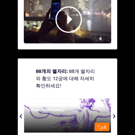
88개의 별자리:
88개 별자리
와 황도 12궁에 대해 자세히
확인하세요!
Andromeda - 사슬에 묶인 여자 (The
Antli
Chained Maiden)
º¸±â
º¸±â