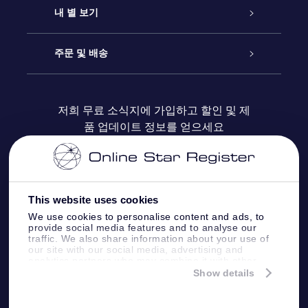
연락처
온라인 별 선물
내 별 보기
블로그
OSR 선물 팩
Star Register
주문 및 배송
자주 묻는 질문들
OSR Star Finder 앱
Super Star Gift
고객 로그인
저희 무료 소식지에 가입하고 할인 및 제
품 업데이트 정보를 얻으세요
OSR 상품권
후기
맞춤 별 페이지
결제 정보
기업 선물
One Million Stars
배송 정보
This website uses cookies
OSR 스타세이버
환불 정책
We use cookies to personalise content and ads, to
provide social media features and to analyse our
traffic. We also share information about your use of
Fly me to the stars VR 앱
our site with our social media, advertising and
별자리
analytics partners who may combine it with other
information that you’ve provided to them or that
Show details
they’ve collected from your use of their services.
Online Star Register BV
- Laan van de Maagd
83, 7324 BT Apeldoorn, The Netherlands