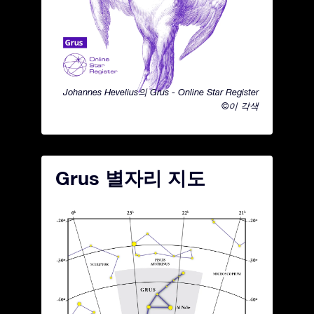
Johannes Hevelius의 Grus - Online Star Register
©이 각색
Grus 별자리 지도