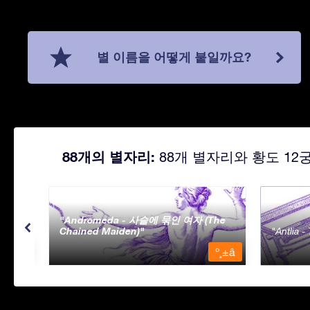
별 이름을 어떻게 붙일까요?
88개의 별자리:
88개 별자리와 황도 12
Andromeda - 사슬에 묶인 여자 (The
Chained Maiden)
Antlia 
º¸±â
º¸±â