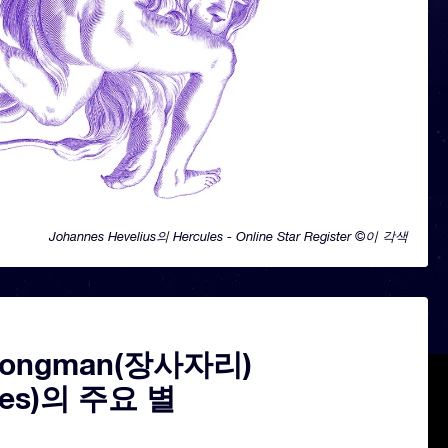
Johannes Hevelius의 Hercules - Online Star Register ©이 각색
trongman(장사자리)
ules)의 주요 별