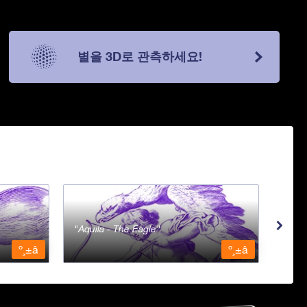
별을 3D로 관측하세요!
Aquila - The Eagle
Aqua
º¸±â
º¸±â