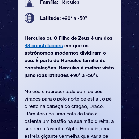
Família:
Hércules
Latitude:
+90° a -50°
Hercules ou O Filho de Zeus é um dos
88 constelacoes
em que os
astrónomos modernos dividiram o
céu. É parte do Hercules família de
constelações. Hercules é melhor visto
julho (das latitudes +90° a -50°).
No céu é representado com os pés
virados para o polo norte celestial, o pé
direito na cabeça do dragão, Draco.
Hércules usa uma pele de leão e
ostenta um bastão na sua mão direita, a
sua arma favorita. Alpha Herculis, uma
estrela gigante vermelha que varia de