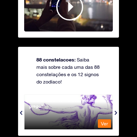
88 constelacoes:
Saiba
mais sobre cada uma das 88
constelações e os 12 signos
do zodíaco!
Andromeda - A Princesa do mito
Antli
grego
Ver
Ver