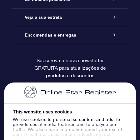
Contactos
Prenda Star Online
Veja a sua estrela
O Blog
Pacote Prenda OSR
Registo de Estrela
Encomendas e entregas
Perguntas Frequentes
Super Presente Estrela
App OSR Star Finder
Login do Cliente
Subscreva a nossa newsletter
GRATUITA para atualizações de
Avaliações
O Cartão Presente OSR
Página de Estrela personalizada
Informação de pagamento
produtos e descontos
Presentes corporativos
Um Milhão de Estrelas
Informação de envio
OSR screensaver de estrela
Política de Devolução
This website uses cookies
We use cookies to personalise content and ads, to
App RV fly me to the stars
Constelações
provide social media features and to analyse our
traffic. We also share information about your use of
our site with our social media, advertising and
analytics partners who may combine it with other