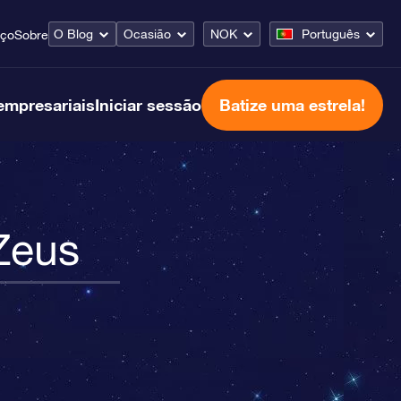
O Blog
Ocasião
NOK
Português
iço
Sobre
empresariais
Iniciar sessão
Batize uma estrela!
Zeus