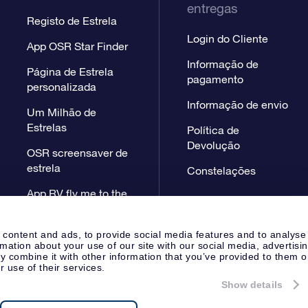
entregas
Registo de Estrela
Login do Cliente
App OSR Star Finder
Informação de
Página de Estrela
pagamento
personalizada
Informação de envio
Um Milhão de
Estrelas
Política de
Devolução
OSR screensaver de
estrela
Constelações
App RV fly me to the
stars
 content and ads, to provide social media features and to analyse
rmation about your use of our site with our social media, advertisi
 combine it with other information that you’ve provided to them o
r use of their services.
Show details
Página de Imprensa
Declaração
Apeldoorn, The Netherlands