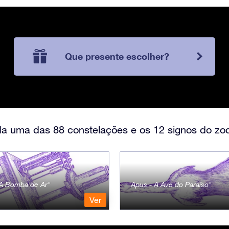
Que presente escolher?
a uma das 88 constelações e os 12 signos do zod
- A Bomba de Ar
Apus - A Ave do Paraíso
Ver