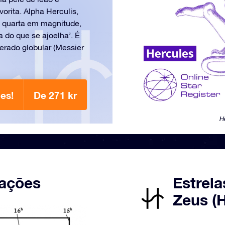
orita. Alpha Herculis,
a quarta em magnitude,
 do que se ajoelha’. É
erado globular (Messier
es!
De 271 kr
H
lações
Estrela
Zeus (H