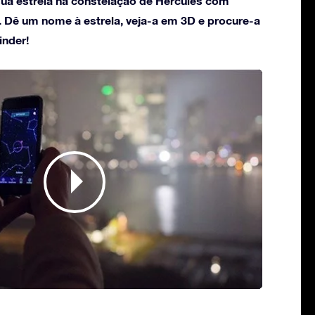
ua estrela na constelação de Hercules com
. Dê um nome à estrela, veja-a em 3D e procure-a
inder!