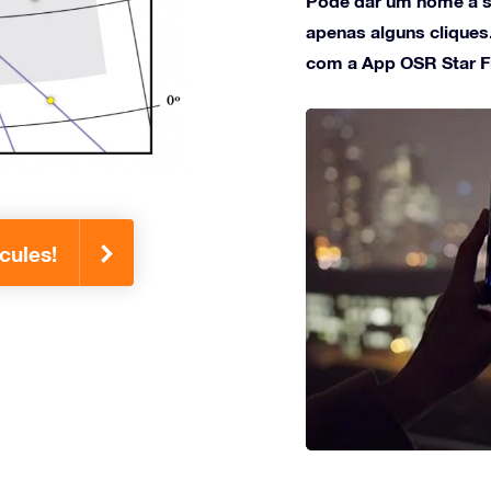
Pode dar um nome à s
apenas alguns cliques
com a App OSR Star F
cules!