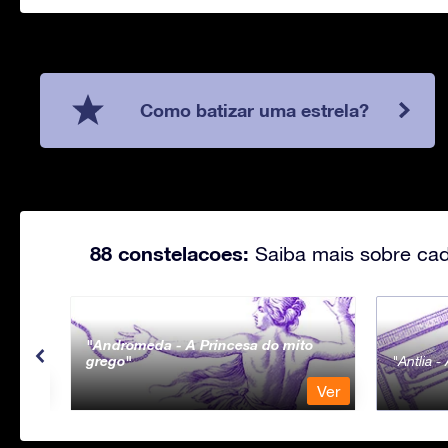
Como batizar uma estrela?
88 constelacoes:
Saiba mais sobre cad
Andromeda - A Princesa do mito
grego
Antlia 
Ver
Ver