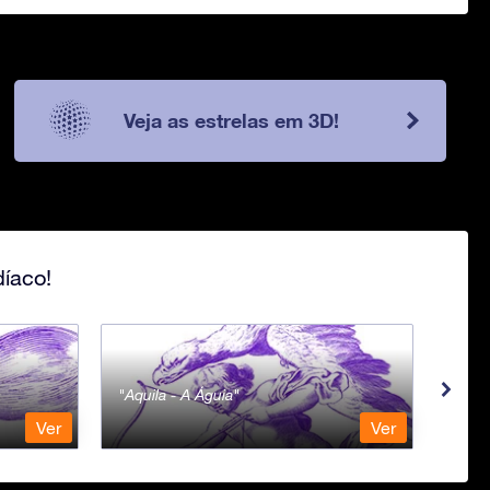
Veja as estrelas em 3D!
íaco!
Aquila - A Águia
Aqua
Ver
Ver