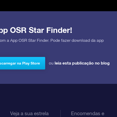
pp OSR Star Finder!
 com a App OSR Star Finder. Pode fazer download da app
leia esta publicação no blog
ou
carregar na Play Store
Veja a sua estrela
Encomendas e