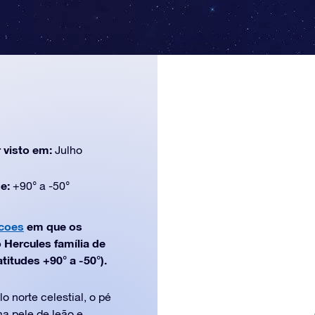
 visto em:
Julho
de:
+90° a -50°
acoes
em que os
 Hercules família de
titudes +90° a -50°).
 norte celestial, o pé
a pele de leão e