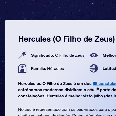
Hercules (O Filho de Zeus)
Significado:
Melhor
O Filho de Zeus
Família:
Latitu
Hércules
Hercules ou O Filho de Zeus é um dos
88 constel
astrónomos modernos dividiram o céu. É parte do
constelações. Hercules é melhor visto julho (das la
No céu é representado com os pés virados para o polo
direito na cabeça do dragão, Draco. Hércules usa um