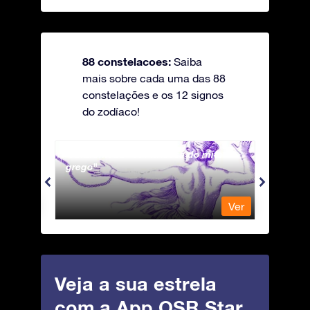
88 constelacoes:
Saiba
mais sobre cada uma das 88
constelações e os 12 signos
do zodíaco!
Andromeda - A Princesa do mito
Antli
grego
Ver
Ver
Veja a sua estrela
com a App OSR Star