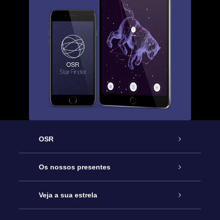
OSR
Serviço
Os nossos presentes
Contactos
Prenda Star Online
Veja a sua estrela