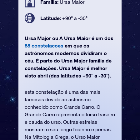
Família:
Ursa Maior
Latitude:
+90° a -30°
Ursa Major ou A Ursa Maior é um dos
88 constelacoes
em que os
astrónomos modernos dividiram o
céu. É parte do Ursa Major família de
constelações. Ursa Major é melhor
visto abril (das latitudes +90° a -30°).
esta constelação é uma das mais
famosas devido ao asterismo
conhecido como Grande Carro. O
Grande Carro representa o torso traseiro
e cauda do urso. Outras estrelas
mostram o seu longo focinho e pernas.
Na Mitologia Grega, o Urso Maior