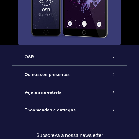
OSR
Serviço
Os nossos presentes
Contactos
Prenda Star Online
Veja a sua estrela
O Blog
Pacote Prenda OSR
Registo de Estrela
Encomendas e entregas
Perguntas Frequentes
Super Presente Estrela
App OSR Star Finder
Login do Cliente
Subscreva a nossa newsletter