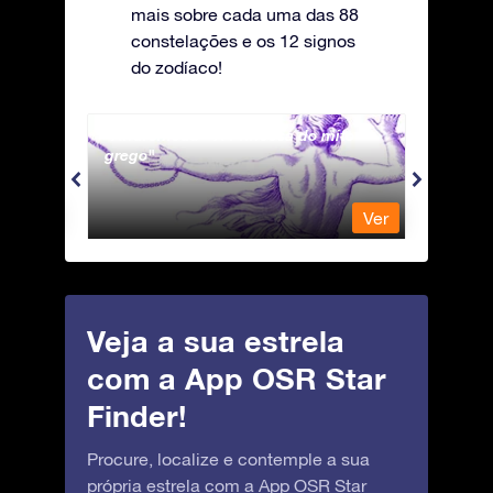
mais sobre cada uma das 88
constelações e os 12 signos
do zodíaco!
Andromeda - A Princesa do mito
Antli
grego
Ver
Ver
Veja a sua estrela
com a App OSR Star
Finder!
Procure, localize e contemple a sua
própria estrela com a App OSR Star