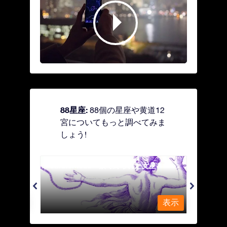
88星座:
88個の星座や黄道12
宮についてもっと調べてみま
しょう!
Andromeda - 鎖で縛られた女座
Antl
表示
表示