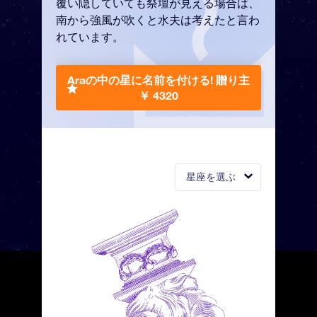
覆い隠していても祭壇が見える場合は、
南から強風が吹くと水夫は考えたと言わ
れています。
Araの中の星に名前を付ける!
贈り主
￥ 4320
星座を選ぶ