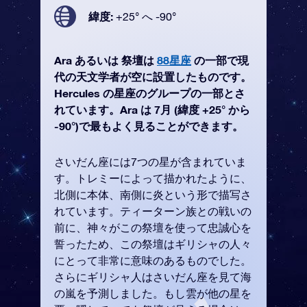
緯度:
+25° へ -90°
Ara あるいは 祭壇は
88星座
の一部で現
代の天文学者が空に設置したものです。
Hercules の星座のグループの一部とさ
れています。Ara は 7月 (緯度 +25° から
-90°)で最もよく見ることができます。
さいだん座には7つの星が含まれていま
す。トレミーによって描かれたように、
北側に本体、南側に炎という形で描写さ
れています。ティーターン族との戦いの
前に、神々がこの祭壇を使って忠誠心を
誓ったため、この祭壇はギリシャの人々
にとって非常に意味のあるものでした。
さらにギリシャ人はさいだん座を見て海
の嵐を予測しました。もし雲が他の星を