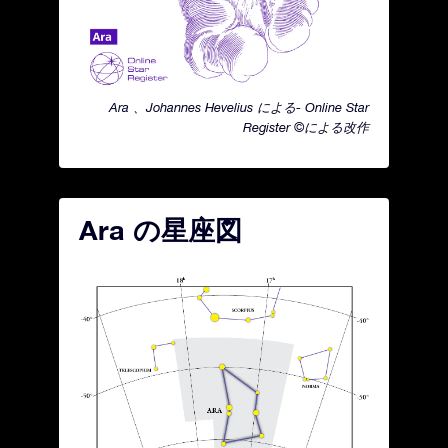
Ara 、Johannes Hevelius による- Online Star
Register ©による改作
Ara の星座図