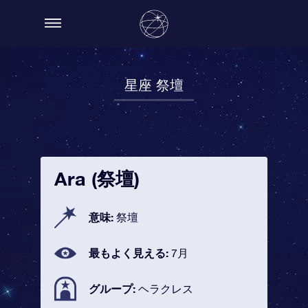
星座 祭壇
Ara (祭壇)
意味:
祭壇
最もよく見える:
7月
グループ:
ヘラクレス