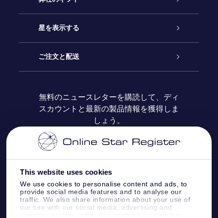
お問い合わせ
Online Starギフト
星を表示する
ブログ
OSRギフトパック
星の登録
ご注文と配送
よくあるご質問
Super Star Gift
OSR Star Finderアプリ
カスタマーログイン
無料のニュースレターを購読して、ディ
スカウントと最新の製品情報を獲得しま
OSR ギフトカード
レビュー
カスタマイズされたStar Page
お支払いに関する情報
しょう。
法人ギフト
One Million Stars
配送に関する情報
OSR Starsaver
返品ポリシ
This website uses cookies
We use cookies to personalise content and ads, to
provide social media features and to analyse our
星間飛行VRアプリ
星座
traffic. We also share information about your use of
our site with our social media, advertising and
analytics partners who may combine it with other