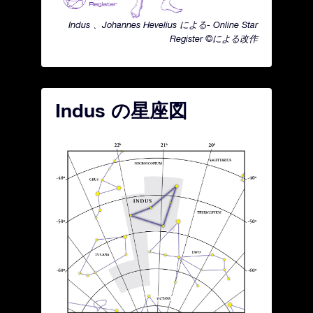
Indus 、Johannes Hevelius による- Online Star
Register ©による改作
Indus の星座図