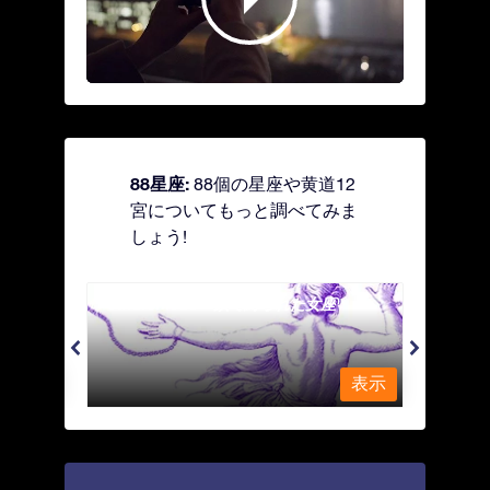
88星座:
88個の星座や黄道12
宮についてもっと調べてみま
しょう!
Andromeda - 鎖で縛られた女座
Antl
表示
表示