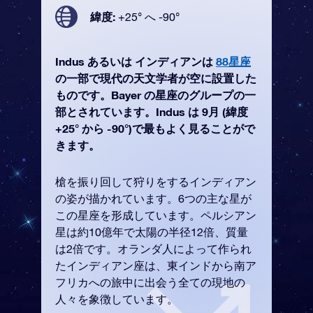
緯度:
+25° へ -90°
Indus あるいは インディアンは
88星座
の一部で現代の天文学者が空に設置した
ものです。Bayer の星座のグループの一
部とされています。Indus は 9月 (緯度
+25° から -90°)で最もよく見ることがで
きます。
槍を振り回して狩りをするインディアン
の姿が描かれています。6つの主な星が
この星座を形成しています。ペルシアン
星は約10億年で太陽の半径12倍、質量
は2倍です。オランダ人によって作られ
たインディアン座は、東インドから南ア
フリカへの旅中に出会う全ての現地の
人々を象徴しています。