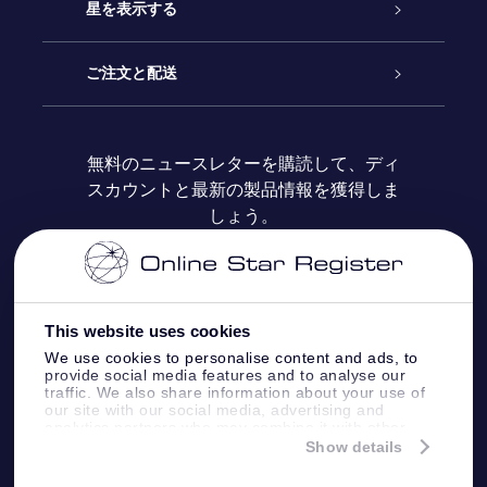
お問い合わせ
Online Starギフト
星を表示する
ブログ
OSRギフトパック
星の登録
ご注文と配送
よくあるご質問
Super Star Gift
OSR Star Finderアプリ
カスタマーログイン
無料のニュースレターを購読して、ディ
スカウントと最新の製品情報を獲得しま
OSR ギフトカード
レビュー
カスタマイズされたStar Page
お支払いに関する情報
しょう。
法人ギフト
One Million Stars
配送に関する情報
OSR Starsaver
返品ポリシ
This website uses cookies
We use cookies to personalise content and ads, to
provide social media features and to analyse our
星間飛行VRアプリ
星座
traffic. We also share information about your use of
our site with our social media, advertising and
analytics partners who may combine it with other
information that you’ve provided to them or that
Show details
they’ve collected from your use of their services.
Online Star Register BV
- Laan van de Maagd