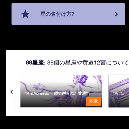
星の名付け方?
88星座:
88個の星座や黄道12宮につい
Andromeda - 鎖で縛られた女座
Antli
表示
表示