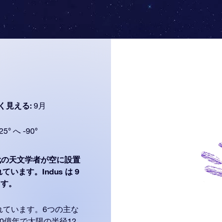
く見える:
9月
25° へ -90°
の天文学者が空に設置
います。Indus は 9
ます。
れています。6つの主な
0億年で太陽の半径12