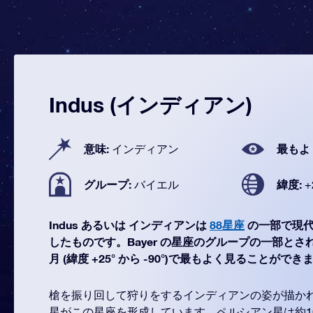
Indus (インディアン)
意味:
最もよ
インディアン
グループ:
緯度:
バイエル
+
Indus あるいは インディアンは
88星座
の一部で現代
したものです。Bayer の星座のグループの一部とされて
月 (緯度 +25° から -90°)で最もよく見ることができ
槍を振り回して狩りをするインディアンの姿が描か
星がこの星座を形成しています。ペルシアン星は約1