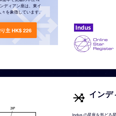
インディアン座は、東イ
人々を象徴しています。
り主 HK$ 226
インディ
Indus の星座を形