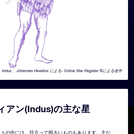
Indus 、Johannes Hevelius による- Online Star Register ©による改作
アン(Indus)の主な星
どる星々の中には、目立って明るいものもあります。主な