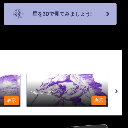
星を3Dで見てみましょう!
Aquila - 鷲
Aqu
表示
表示