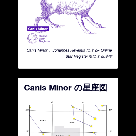
Canis Minor 、Johannes Hevelius による- Online
Star Register ©による改作
Canis Minor の星座図