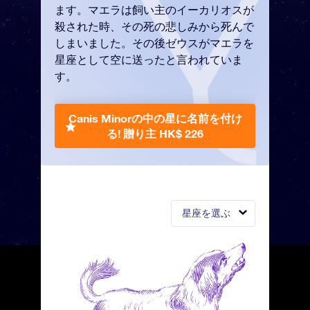
ます。マエラは飼い主のイーカリオスが
殺された時、その死の悲しみから死んで
しまいました。その後ゼウスがマエラを
星座として空に送ったと言われていま
す。
Canis Minorの中の星に名前を付け
る!
贈り主 HK$ 226
星座を選ぶ