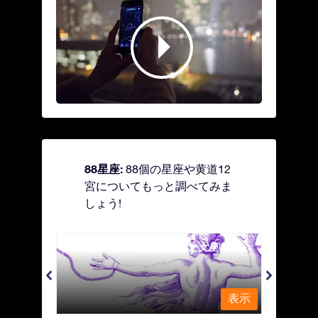
88星座:
88個の星座や黄道12
宮についてもっと調べてみま
しょう!
Andromeda - 鎖で縛られた女座
Antl
表示
表示