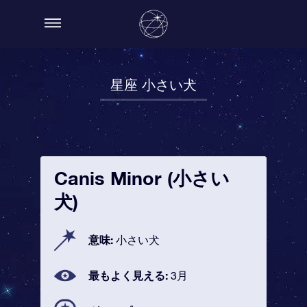
星座 小さい犬
Canis Minor (小さい
犬)
意味:
小さい犬
最もよく見える:
3月