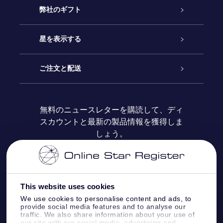
カスタマーサービス
弊社のギフト
お問い合わせ
Online Starギフト
星を表示する
ブログ
OSRギフトパック
星の登録
ご注文と配送
よくあるご質問
Super Star Gift
OSR Star Finderアプリ
カスタマーログイン
無料のニュースレターを購読して、ディ
スカウントと最新の製品情報を獲得しま
OSR ギフトカード
レビュー
カスタマイズされたStar Page
お支払いに関する情報
しょう。
法人ギフト
One Million Stars
配送に関する情報
OSR Starsaver
返品ポリシ
This website uses cookies
We use cookies to personalise content and ads, to
provide social media features and to analyse our
星間飛行VRアプリ
星座
traffic. We also share information about your use of
our site with our social media, advertising and