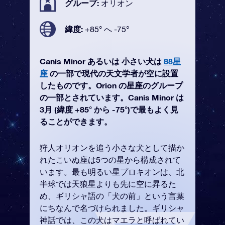
グループ:
オリオン
緯度:
+85° へ -75°
Canis Minor あるいは 小さい犬は
88星
座
の一部で現代の天文学者が空に設置
したものです。Orion の星座のグループ
の一部とされています。Canis Minor は
3月 (緯度 +85° から -75°)で最もよく見
ることができます。
狩人オリオンを追う小さな犬として描か
れたこいぬ座は5つの星から構成されて
います。最も明るい星プロキオンは、北
半球では天狼星よりも先に空に昇るた
め、ギリシャ語の「犬の前」という言葉
にちなんで名づけられました。ギリシャ
神話では、この犬はマエラと呼ばれてい