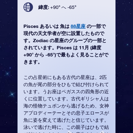
緯度:
+90° へ -65°
Pisces あるいは 魚は
88星座
の一部で
現代の天文学者が空に設置したもので
す。Zodiac の星座のグループの一部と
されています。Pisces は 11月 (緯度
+90° から -65°)で最もよく見ることがで
きます。
この占星術にもある古代の星座は、2匹
の魚が尾の部分をひもで結び付けられて
います。うお座はペガススの四角形の近
くに位置しています。古代ギリシャ人は
海の怪物テュポンから逃げるため、女神
アプロディーテーとその息子エロースが
魚に姿を変えて逃げたと信じています。
泳いで逃げた時に、この親子はひもで結