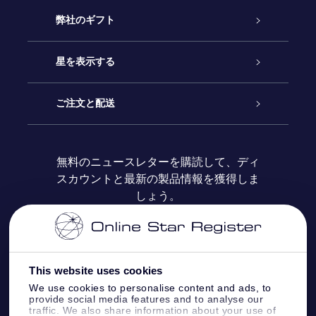
カスタマーサービス
弊社のギフト
お問い合わせ
Online Starギフト
星を表示する
ブログ
OSRギフトパック
星の登録
ご注文と配送
よくあるご質問
Super Star Gift
OSR Star Finderアプリ
カスタマーログイン
無料のニュースレターを購読して、ディ
スカウントと最新の製品情報を獲得しま
OSR ギフトカード
レビュー
カスタマイズされたStar Page
お支払いに関する情報
しょう。
法人ギフト
One Million Stars
配送に関する情報
OSR Starsaver
返品ポリシ
This website uses cookies
We use cookies to personalise content and ads, to
provide social media features and to analyse our
星間飛行VRアプリ
星座
traffic. We also share information about your use of