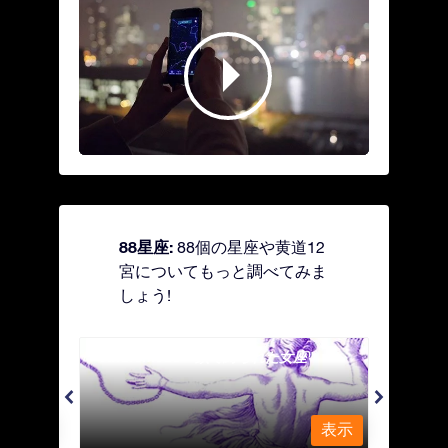
88星座:
88個の星座や黄道12
宮についてもっと調べてみま
しょう!
Andromeda - 鎖で縛られた女座
Antl
表示
表示