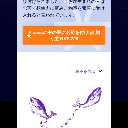
び付けられました。うお座生まれの人は
忠実で想像力に富み、物事を素直に受け
入れると言われています。
Piscesの中の星に名前を付ける!
贈
り主 HK$ 226
星座を選ぶ