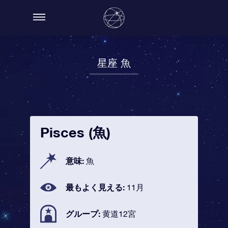
星座 魚
Pisces (魚)
意味:
魚
最もよく見える:
11月
グループ:
黄道12宮