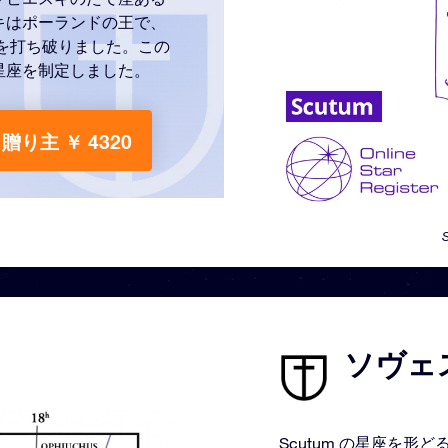
キはポーランドの王で、
国を打ち破りました。この
星座を制定しました。
贈り主 ￥ 4320
ソヴェス
Scutum の星座を