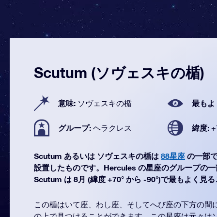
Scutum (ソヴェスキの楯)
意味:
最もよ
ソヴェスキの楯
グループ:
緯度:
ヘラクレス
+
Scutum あるいは ソヴェスキの楯は
88星座
の一部で
設置したものです。Hercules の星座のグループ
Scutum は 8月 (緯度 +70° から -90°)で最もよ
この楯はいて座、わし座、そしてへび座の下方の間
の上で見つけることができます。この星座は元々は