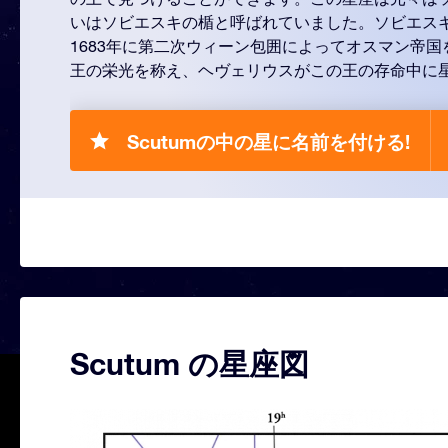
いはソビエスキの楯と呼ばれていました。ソビエス
1683年に第二次ウィーン包囲によってオスマン帝
王の栄光を称え、ヘヴェリウスがこの王の存命中に
Scutumの中の星に名前を付ける!
Scutum の星座図