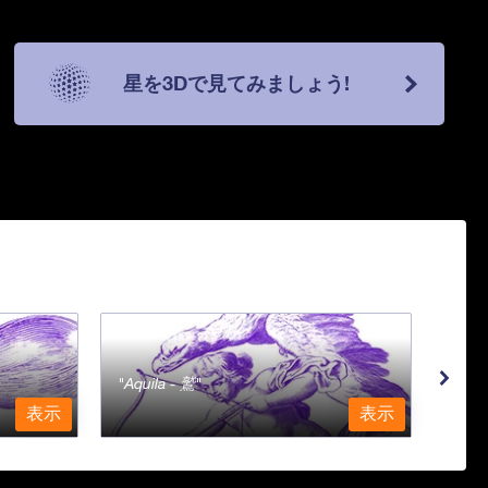
星を3Dで見てみましょう!
Aquila - 鷲
Aqu
表示
表示