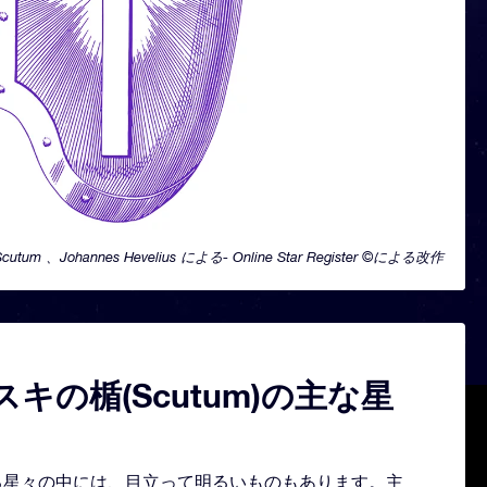
Scutum 、Johannes Hevelius による- Online Star Register ©による改作
キの楯(Scutum)の主な星
形どる星々の中には、目立って明るいものもあります。主