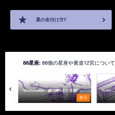
星の名付け方?
88星座:
88個の星座や黄道12宮につい
Andromeda - 鎖で縛られた女座
Antli
表示
表示