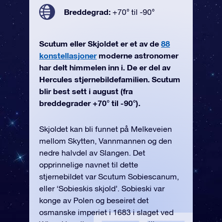
Breddegrad:
+70° til -90°
Scutum eller Skjoldet er et av de
88
konstellasjoner
moderne astronomer
har delt himmelen inn i. De er del av
Hercules stjernebildefamilien. Scutum
blir best sett i august (fra
breddegrader +70° til -90°).
Skjoldet kan bli funnet på Melkeveien
mellom Skytten, Vannmannen og den
nedre halvdel av Slangen. Det
opprinnelige navnet til dette
stjernebildet var Scutum Sobiescanum,
eller ‘Sobieskis skjold’. Sobieski var
konge av Polen og beseiret det
osmanske imperiet i 1683 i slaget ved