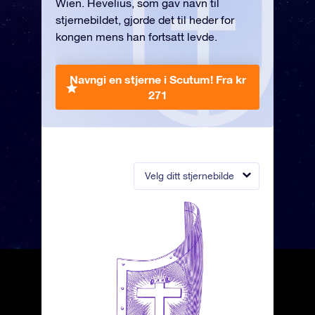
Wien. Hevelius, som gav navn til
stjernebildet, gjorde det til heder for
kongen mens han fortsatt levde.
Navngi en stjerne i Scutum!
Fra kr
271
Velg ditt stjernebilde