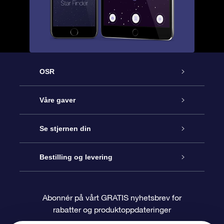
OSR
Kundeservice
Våre gaver
Kontakt oss
Online Stjernegave
Se stjernen din
Bloggen
OSR Gavepakke
Star Register
Bestilling og levering
Ofte stilte spørsmål
Super Star Gift
OSR Star Finder App
Kundeinnlogging
Abonnér på vårt GRATIS nyhetsbrev for
rabatter og produktoppdateringer
Anmeldelser
OSR-gavekortet
Pesontilpasset stjerneside
Betalingsinformasjon