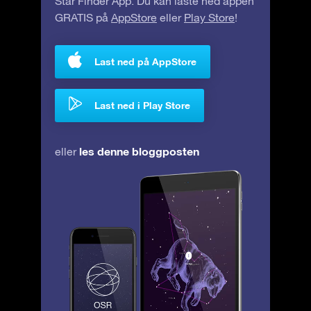
Star Finder App. Du kan laste ned appen
GRATIS på
AppStore
eller
Play Store
!
Last ned på AppStore
Last ned i Play Store
les denne bloggposten
eller