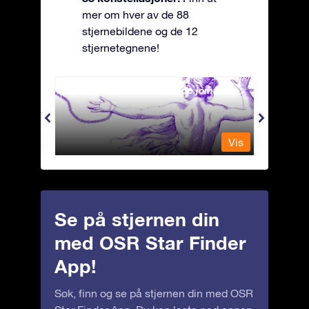
mer om hver av de 88
stjernebildene og de 12
stjernetegnene!
Andromeda - Den lenkede jomfrua
Antli
Vis
Vis
Se på stjernen din
med OSR Star Finder
App!
Søk, finn og se på stjernen din med OSR