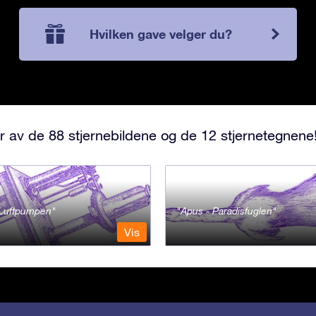
Hvilken gave velger du?
r av de 88 stjernebildene og de 12 stjernetegnene
- Luftpumpen
Apus - Paradisfuglen
Vis