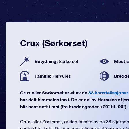
Crux (Sørkorset)
Betydning:
Mest se
Sørkorset
Familie:
Bredd
Herkules
Crux eller Sørkorset er et av de
88 konstellasjoner
har delt himmelen inn i. De er del av Hercules stje
blir best sett i mai (fra breddegrader +20° til -90°).
Crux, eller Sørkorset, er den minste av de 88 stjerneb
sørlige halvkule. Det var den italienske utforskeren