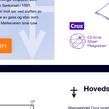
i Sørkorset i 1501.
l mot sør ved slutten av
ke av gass og støv som
t Melkeveien sine lyse
 271
Hovedst
Stjernebildet Crux inne