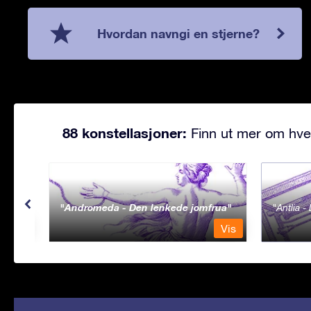
Hvordan navngi en stjerne?
88 konstellasjoner:
Finn ut mer om hve
Andromeda - Den lenkede jomfrua
Antlia 
Vis
Vis