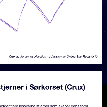
Crux av Johannes Hevelius - adapsjon av Online Star Register ©
jerner i Sørkorset (Crux)
holder flere lysskarpe stjerner som skaper dens form.