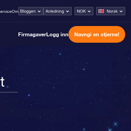
Bloggen
Anledning
NOK
Norsk
ervice
Om
Firmagaver
Logg inn
Navngi en stjerne!
t