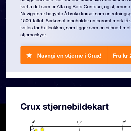
kartla det som er Alfa og Beta Centauri, og stjernene 
Navigatører begynte å bruke korset som en retningspi
1500-tallet. Sørkorset inneholder en berømt mørk tå
kalles for Kullsekken, som ligger som en silhuett mo
stjerneskyer.
Navngi en stjerne i Crux!
Fra kr
Crux stjernebildekart