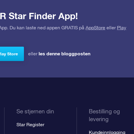
R Star Finder App!
r App. Du kan laste ned appen GRATIS på
AppStore
eller
Play
les denne bloggposten
eller
Play Store
Se stjernen din
Bestilling og
levering
Star Register
Kundeinnlogging