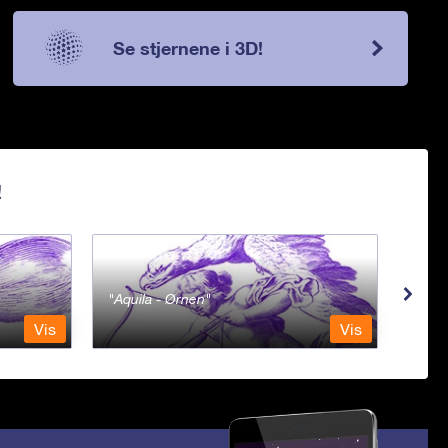
Se stjernene i 3D!
!
Aquila - Ørnen
Aqu
Vis
Vis