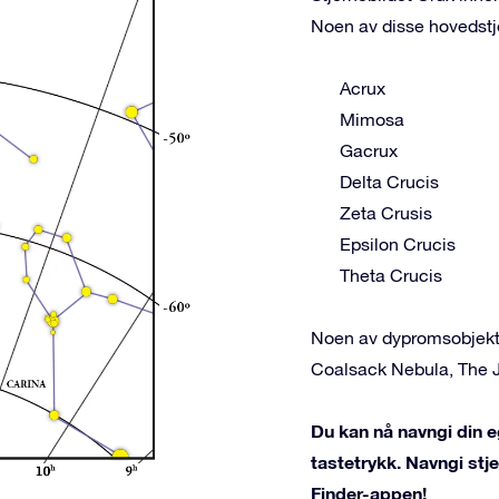
Noen av disse hovedstj
Acrux
Mimosa
Gacrux
Delta Crucis
Zeta Crusis
Epsilon Crucis
Theta Crucis
Noen av dypromsobjekte
Coalsack Nebula, The 
Du kan nå navngi din e
tastetrykk. Navngi st
Finder-appen!