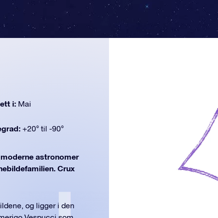
tt i:
Mai
egrad:
+20° til -90°
moderne astronomer
rnebildefamilien. Crux
ildene, og ligger i den
 Amerigo Vespucci som