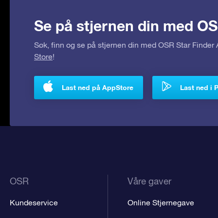
Se på stjernen din med OS
Søk, finn og se på stjernen din med OSR Star Finde
Store
!
Last ned på AppStore
Last ned i 
OSR
Våre gaver
Kundeservice
Online Stjernegave