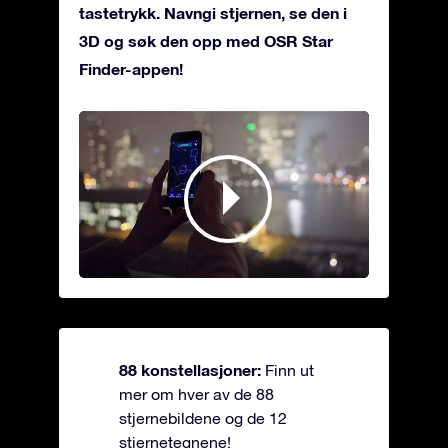
tastetrykk. Navngi stjernen, se den i
3D og søk den opp med OSR Star
Finder-appen!
88 konstellasjoner:
Finn ut
mer om hver av de 88
stjernebildene og de 12
stjernetegnene!