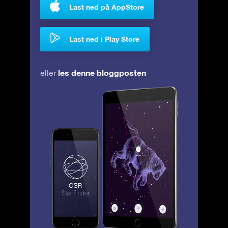
Last ned på AppStore
Last ned i Play Store
les denne bloggposten
eller