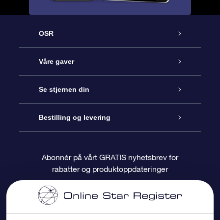
OSR
Kundeservice
Våre gaver
Kontakt oss
Online Stjernegave
Se stjernen din
Bloggen
OSR Gavepakke
Star Register
Bestilling og levering
Ofte stilte spørsmål
Super Star Gift
OSR Star Finder App
Kundeinnlogging
Abonnér på vårt GRATIS nyhetsbrev for
rabatter og produktoppdateringer
Anmeldelser
OSR-gavekortet
Pesontilpasset stjerneside
Betalingsinformasjon
Bedriftsgaver
One Million Stars
Fraktinformasjon