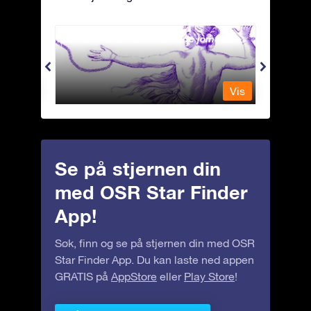
Andromeda - Den lenkede jomfrua
Antli
Vis
Vis
Se på stjernen din
med OSR Star Finder
App!
Søk, finn og se på stjernen din med OSR
Star Finder App. Du kan laste ned appen
GRATIS på
AppStore
eller
Play Store
!