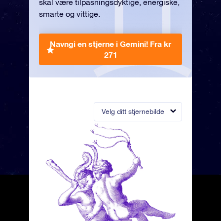
skal være tilpasningsdyktige, energiske,
smarte og vittige.
Navngi en stjerne i Gemini!
Fra kr
271
Velg ditt stjernebilde