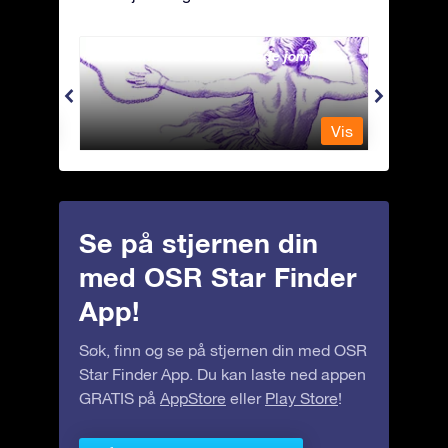
Andromeda - Den lenkede jomfrua
Antli
Vis
Vis
Se på stjernen din
med OSR Star Finder
App!
Søk, finn og se på stjernen din med OSR
Star Finder App. Du kan laste ned appen
GRATIS på
AppStore
eller
Play Store
!