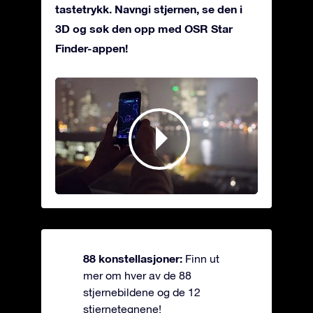
tastetrykk. Navngi stjernen, se den i
3D og søk den opp med OSR Star
Finder-appen!
88 konstellasjoner:
Finn ut
mer om hver av de 88
stjernebildene og de 12
stjernetegnene!