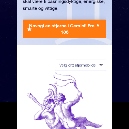
skal være tilpasningsdyktige, energiske,
smarte og vittige.
Navngi en stjerne i Gemini!
Fra ￥
186
Velg ditt stjernebilde