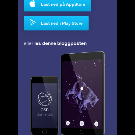
Last ned på AppStore
Last ned i Play Store
les denne bloggposten
eller