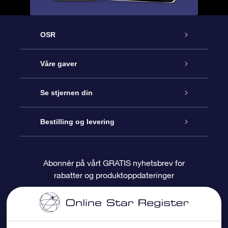
OSR
Kundeservice
Våre gaver
Kontakt oss
Online Stjernegave
Se stjernen din
Bloggen
OSR Gavepakke
Star Register
Bestilling og levering
Ofte stilte spørsmål
Super Star Gift
OSR Star Finder App
Kundeinnlogging
Abonnér på vårt GRATIS nyhetsbrev for
rabatter og produktoppdateringer
Anmeldelser
OSR-gavekortet
Pesontilpasset stjerneside
Betalingsinformasjon
Bedriftsgaver
One Million Stars
Fraktinformasjon