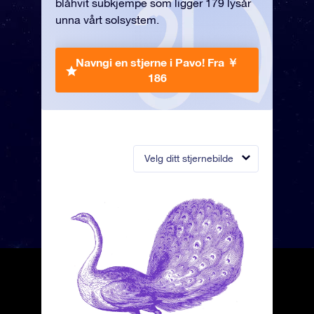
blåhvit subkjempe som ligger 179 lysår
unna vårt solsystem.
Navngi en stjerne i Pavo!
Fra ￥
186
Velg ditt stjernebilde