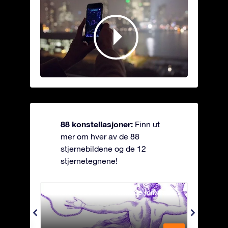
88 konstellasjoner:
Finn ut
mer om hver av de 88
stjernebildene og de 12
stjernetegnene!
Andromeda - Den lenkede jomfrua
Antli