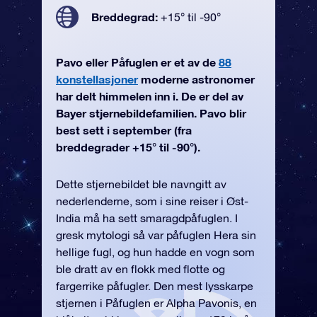
Breddegrad:
+15° til -90°
Pavo eller Påfuglen er et av de
88
konstellasjoner
moderne astronomer
har delt himmelen inn i. De er del av
Bayer stjernebildefamilien. Pavo blir
best sett i september (fra
breddegrader +15° til -90°).
Dette stjernebildet ble navngitt av
nederlenderne, som i sine reiser i Øst-
India må ha sett smaragdpåfuglen. I
gresk mytologi så var påfuglen Hera sin
hellige fugl, og hun hadde en vogn som
ble dratt av en flokk med flotte og
fargerrike påfugler. Den mest lysskarpe
stjernen i Påfuglen er Alpha Pavonis, en