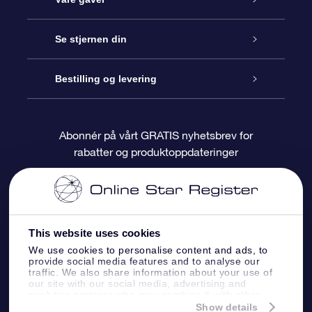
Kontakt oss
Online Stjernegave
Se stjernen din
Bloggen
OSR Gavepakke
Star Register
Bestilling og levering
Ofte stilte spørsmål
Super Star Gift
OSR Star Finder App
Kundeinnlogging
Abonnér på vårt GRATIS nyhetsbrev for
rabatter og produktoppdateringer
Anmeldelser
OSR-gavekortet
Pesontilpasset stjerneside
Betalingsinformasjon
Bedriftsgaver
One Million Stars
Fraktinformasjon
This website uses cookies
OSR Starsaver
Returpolicy
We use cookies to personalise content and ads, to
provide social media features and to analyse our
traffic. We also share information about your use of
Fly me to the Stars VR-app
Stjernebildene
our site with our social media, advertising and
analytics partners who may combine it with other
information that you’ve provided to them or that
Show details