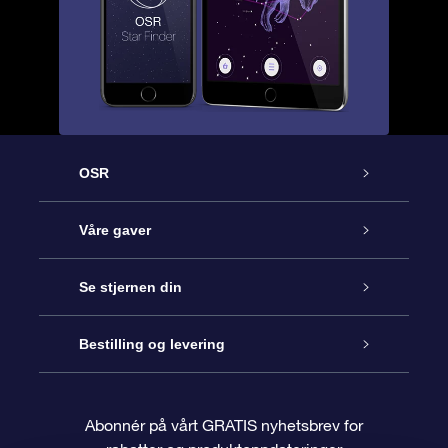
OSR
Kundeservice
Våre gaver
Kontakt oss
Online Stjernegave
Se stjernen din
Bloggen
OSR Gavepakke
Star Register
Bestilling og levering
Ofte stilte spørsmål
Super Star Gift
OSR Star Finder App
Kundeinnlogging
Abonnér på vårt GRATIS nyhetsbrev for