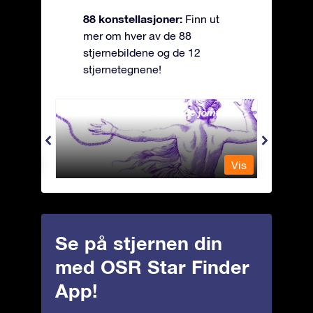
88 konstellasjoner:
Finn ut
mer om hver av de 88
stjernebildene og de 12
stjernetegnene!
Andromeda - Den lenkede jomfrua
Antli
Vis
Vis
Se på stjernen din
med OSR Star Finder
App!