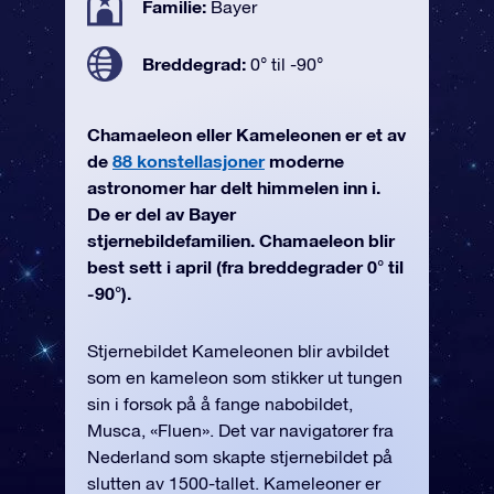
Familie:
Bayer
Breddegrad:
0° til -90°
Chamaeleon eller Kameleonen er et av
de
88 konstellasjoner
moderne
astronomer har delt himmelen inn i.
De er del av Bayer
stjernebildefamilien. Chamaeleon blir
best sett i april (fra breddegrader 0° til
-90°).
Stjernebildet Kameleonen blir avbildet
som en kameleon som stikker ut tungen
sin i forsøk på å fange nabobildet,
Musca, «Fluen». Det var navigatører fra
Nederland som skapte stjernebildet på
slutten av 1500-tallet. Kameleoner er