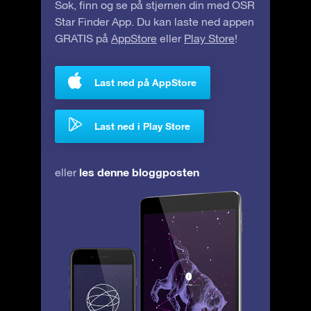
Søk, finn og se på stjernen din med OSR
Star Finder App. Du kan laste ned appen
GRATIS på
AppStore
eller
Play Store
!
Last ned på AppStore
Last ned i Play Store
les denne bloggposten
eller