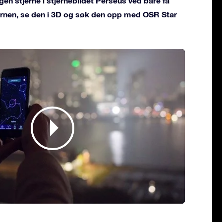
gen stjerne i stjernebildet Perseus ved bare få
jernen, se den i 3D og søk den opp med OSR Star