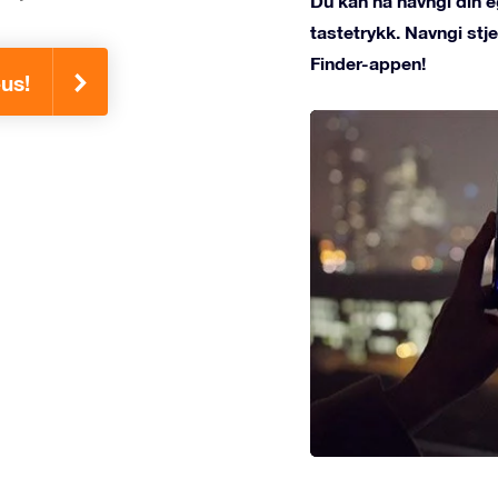
Du kan nå navngi din e
tastetrykk. Navngi st
Finder-appen!
eus!