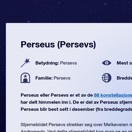
Perseus (Persevs)
Betydning:
Mest se
Persevs
Familie:
Bredd
Persevs
Perseus eller Persevs er et av de
88 konstellasjon
har delt himmelen inn i. De er del av Perseus stjern
Perseus blir best sett i desember (fra breddegrader
Stjernebildet Persevs strekker seg over Melkeveien
Andromeda. Ved dette stjernebildet kan man se en me