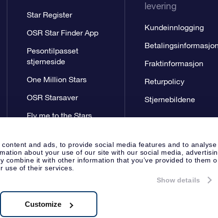
levering
Star Register
Kundeinnlogging
OSR Star Finder App
Betalingsinformasjo
Pesontilpasset
stjerneside
Fraktinformasjon
One Million Stars
Returpolicy
OSR Starsaver
Stjernebildene
Fly me to the Stars
VR-app
 content and ads, to provide social media features and to analyse
rmation about your use of our site with our social media, advertisi
 combine it with other information that you’ve provided to them o
r use of their services.
Show details
Presseside
Personvernerklæring
Apeldoorn, The Netherlands
.62.722B01
Customize