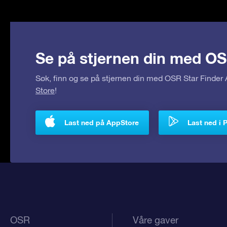
Se på stjernen din med OS
Søk, finn og se på stjernen din med OSR Star Finde
Store
!
Last ned på AppStore
Last ned i 
OSR
Våre gaver