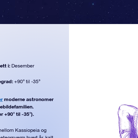
tt i:
Desember
egrad:
+90° til -35°
er
moderne astronomer
ebildefamilien.
 +90° til -35°).
 mellom Kassiopeia og
teorsverm hvert år, kalt