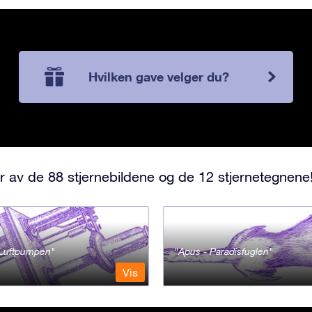
Hvilken gave velger du?
r av de 88 stjernebildene og de 12 stjernetegnene
- Luftpumpen
Apus - Paradisfuglen
Vis