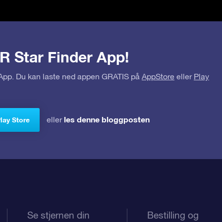
R Star Finder App!
r App. Du kan laste ned appen GRATIS på
AppStore
eller
Play
les denne bloggposten
eller
Play Store
Se stjernen din
Bestilling og