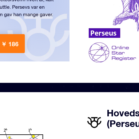
ttle. Persevs var en
om gav han mange gaver.
 ￥ 186
Hovedst
(Perse