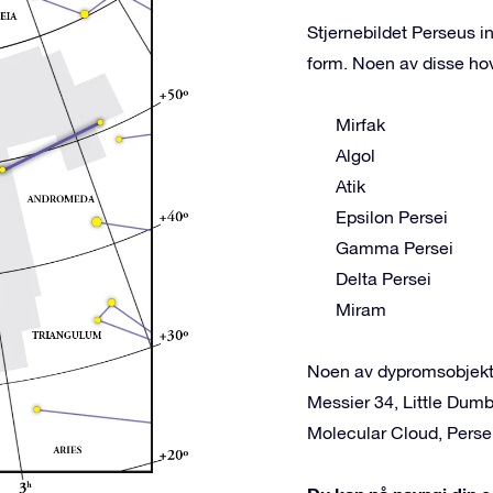
Stjernebildet Perseus i
form. Noen av disse ho
Mirfak
Algol
Atik
Epsilon Persei
Gamma Persei
Delta Persei
Miram
Noen av dypromsobjekte
Messier 34, Little Dumb
Molecular Cloud, Perse