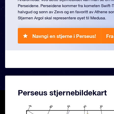
Perseidene. Perseidene kommer fra kometen Swift-Tu
halvgud og sønn av Zevs og en favoritt av Athene s
Stjernen Argol skal representere øyet til Medusa.
Navngi en stjerne i Perseus!
Fra
Perseus stjernebildekart