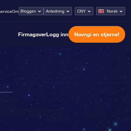
Bloggen
Anledning
CNY
Norsk
ervice
Om
Firmagaver
Logg inn
Navngi en stjerne!