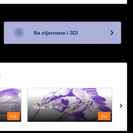
Se stjernene i 3D!
!
Aquila - Ørnen
Aqu
Vis
Vis