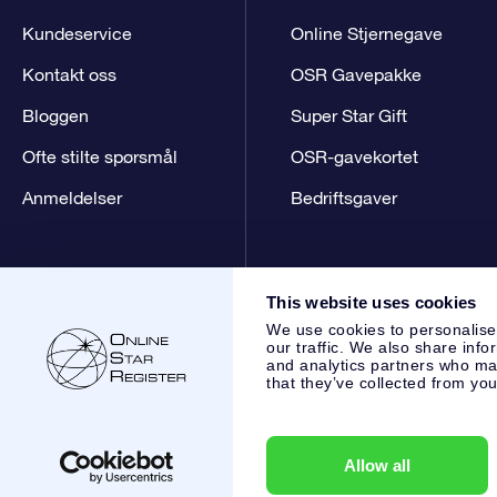
Kundeservice
Online Stjernegave
Kontakt oss
OSR Gavepakke
Bloggen
Super Star Gift
Ofte stilte spørsmål
OSR-gavekortet
Anmeldelser
Bedriftsgaver
This website uses cookies
We use cookies to personalise
our traffic. We also share info
and analytics partners who may
that they’ve collected from you
Online Star Register BV
- Laan van de Maagd 83, 7324 BT 
,
Kundeservice:
help@osr.org
KVK: 60333553, VAT: NL 8538
Allow all