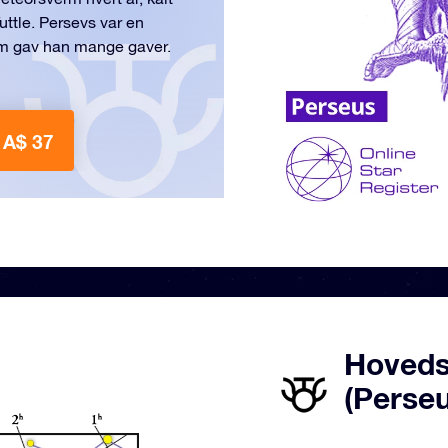
ttle. Persevs var en
om gav han mange gaver.
 A$ 37
Hovedst
(Perse