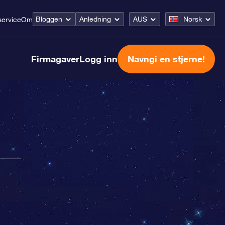
Bloggen
Anledning
AUS
Norsk
ervice
Om
Firmagaver
Logg inn
Navngi en stjerne!