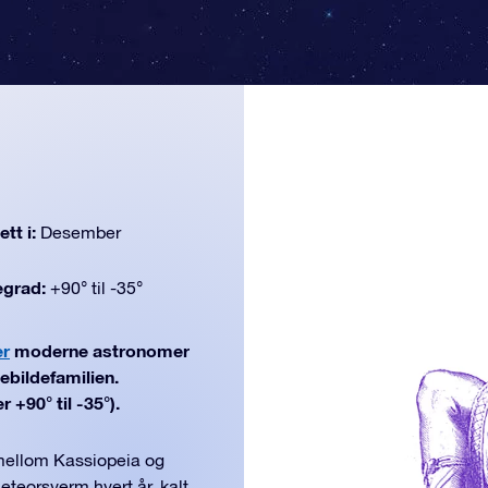
tt i:
Desember
egrad:
+90° til -35°
er
moderne astronomer
ebildefamilien.
 +90° til -35°).
 mellom Kassiopeia og
teorsverm hvert år, kalt