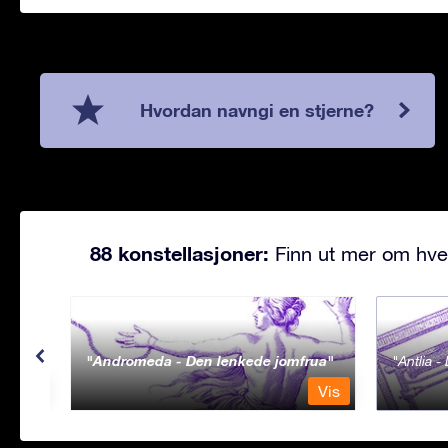
Hvordan navngi en stjerne?
88 konstellasjoner:
Finn ut mer om hve
Andromeda - Den lenkede jomfrua
Antlia 
Vis
Vis