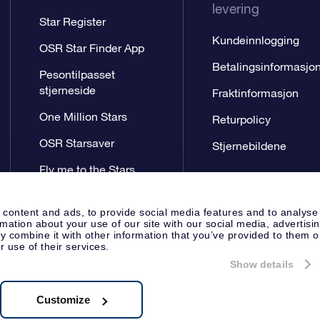
levering
Star Register
Kundeinnlogging
OSR Star Finder App
Betalingsinformasjo
Pesontilpasset
stjerneside
Fraktinformasjon
One Million Stars
Returpolicy
OSR Starsaver
Stjernebildene
Fly me to the Stars
VR-app
 content and ads, to provide social media features and to analyse
rmation about your use of our site with our social media, advertisi
 combine it with other information that you’ve provided to them o
r use of their services.
Show details
Presseside
Personvernerklæring
Apeldoorn, The Netherlands
.62.722B01
Customize