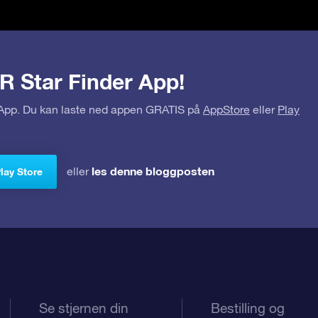
R Star Finder App!
r App. Du kan laste ned appen GRATIS på
AppStore
eller
Play
les denne bloggposten
eller
Play Store
Se stjernen din
Bestilling og