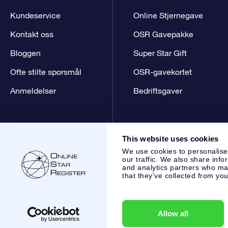
Kundeservice
Online Stjernegave
Kontakt oss
OSR Gavepakke
Bloggen
Super Star Gift
Ofte stilte spørsmål
OSR-gavekortet
Anmeldelser
Bedriftsgaver
This website uses cookies
We use cookies to personalise
our traffic. We also share info
and analytics partners who may
that they’ve collected from you
Online Star Register BV
- Laan van de Maagd 83, 7324 BT 
,
Kundeservice:
help@osr.org
KVK: 60333553, VAT: NL 8538
Allow all