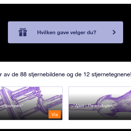
Hvilken gave velger du?
r av de 88 stjernebildene og de 12 stjernetegnene
- Luftpumpen
Apus - Paradisfuglen
Vis