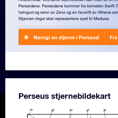
Perseidene. Perseidene kommer fra kometen Swift-Tu
halvgud og sønn av Zevs og en favoritt av Athene s
Stjernen Argol skal representere øyet til Medusa.
Navngi en stjerne i Perseus!
Fra
Perseus stjernebildekart