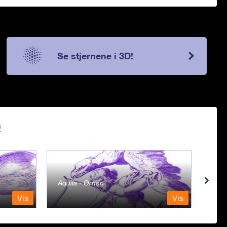
Se stjernene i 3D!
!
Aquila - Ørnen
Aqu
Vis
Vis