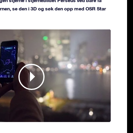
gen stjerne i stjernebildet Perseus ved bare få
jernen, se den i 3D og søk den opp med OSR Star