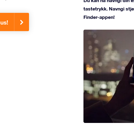
Du kan nå navngi din e
tastetrykk. Navngi st
Finder-appen!
eus!