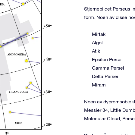
Stjernebildet Perseus i
form. Noen av disse ho
Mirfak
Algol
Atik
Epsilon Persei
Gamma Persei
Delta Persei
Miram
Noen av dypromsobjekte
Messier 34, Little Dumb
Molecular Cloud, Perse