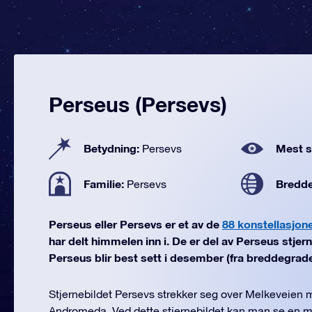
Perseus (Persevs)
Betydning:
Mest se
Persevs
Familie:
Bredd
Persevs
Perseus eller Persevs er et av de
88 konstellasjon
har delt himmelen inn i. De er del av Perseus stjern
Perseus blir best sett i desember (fra breddegrader
Stjernebildet Persevs strekker seg over Melkeveien
Andromeda. Ved dette stjernebildet kan man se en me