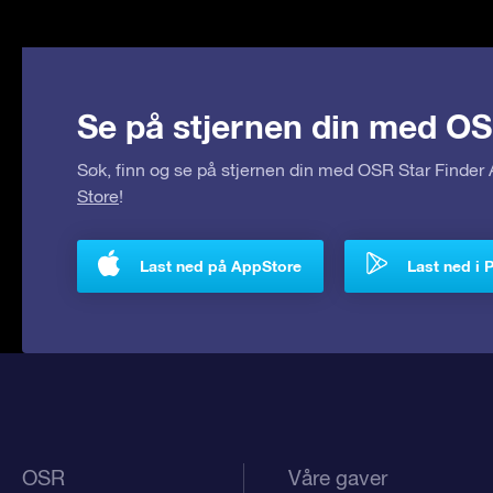
Se på stjernen din med OS
Søk, finn og se på stjernen din med OSR Star Finde
Store
!
Last ned på AppStore
Last ned i 
OSR
Våre gaver